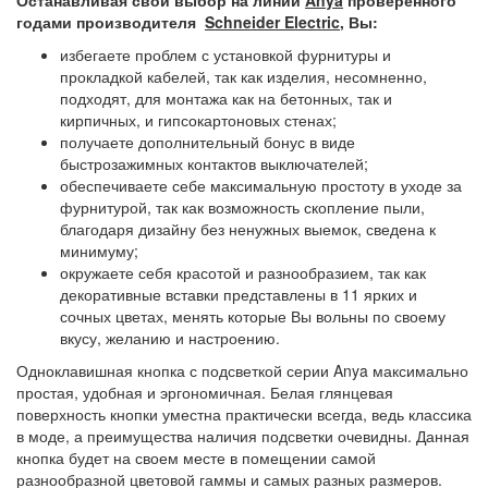
Останавливая свой выбор на линии
Anya
проверенного
годами производителя
Schneider Electric
, Вы:
избегаете проблем с установкой фурнитуры и
прокладкой кабелей, так как изделия, несомненно,
подходят, для монтажа как на бетонных, так и
кирпичных, и гипсокартоновых стенах;
получаете дополнительный бонус в виде
быстрозажимных контактов выключателей;
обеспечиваете себе максимальную простоту в уходе за
фурнитурой, так как возможность скопление пыли,
благодаря дизайну без ненужных выемок, сведена к
минимуму;
окружаете себя красотой и разнообразием, так как
декоративные вставки представлены в 11 ярких и
сочных цветах, менять которые Вы вольны по своему
вкусу, желанию и настроению.
Одноклавишная кнопка с подсветкой серии Anya максимально
простая, удобная и эргономичная. Белая глянцевая
поверхность кнопки уместна практически всегда, ведь классика
в моде, а преимущества наличия подсветки очевидны. Данная
кнопка будет на своем месте в помещении самой
разнообразной цветовой гаммы и самых разных размеров.