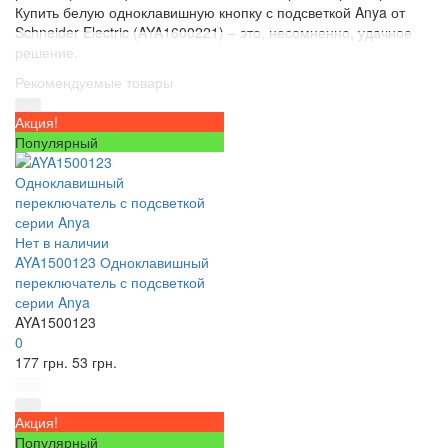
Купить белую одноклавишную кнопку с подсветкой Anya от
Schneider Electric (AYA1600221) – это, несомненно, удачное
решение.
Рекомендуемые товары
Акция!
Популярный
Нет в наличии
AYA1500123 Одноклавишный
переключатель с подсветкой
серии Anya
AYA1500123
0
177
грн.
53
грн.
Акция!
Популярный