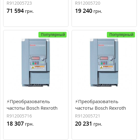
EFC3610 18.5 кВт, 39.2 А,
EFC3610 2.2 кВт, 5.6 А, 3
R912005723
R912005720
3 фазы (R912005723)
фазы (R912005720)
71 594
19 240
грн.
грн.
Популярный
Популярный
⚡Преобразователь
⚡Преобразователь
частоты Bosch Rexroth
частоты Bosch Rexroth
EFC3610 2.2 кВт, 9.7 А, 1
EFC3610 3 кВт, 7.6 А, 3
R912005716
R912005721
фаза (R912005716)
фазы (R912005721)
18 307
20 231
грн.
грн.