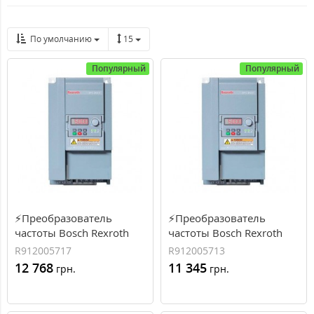
По умолчанию
15
Популярный
Популярный
⚡Преобразователь
⚡Преобразователь
частоты Bosch Rexroth
частоты Bosch Rexroth
EFC3610 0.37 кВт, 1.2 А, 3
EFC3610 0.37 кВт, 2.3 А, 1
R912005717
R912005713
фазы (R912005717)
фаза (R912005713)
12 768
11 345
грн.
грн.