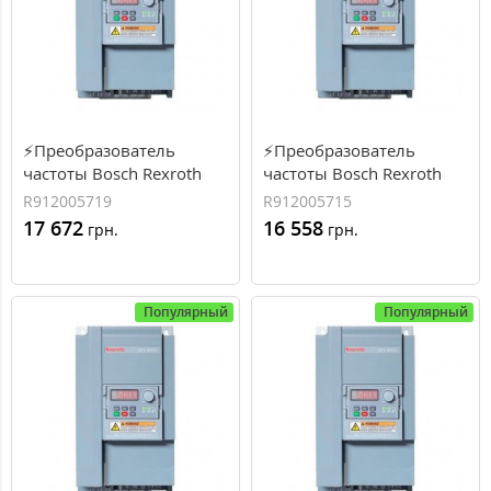
⚡Преобразователь
⚡Преобразователь
частоты Bosch Rexroth
частоты Bosch Rexroth
EFC3610 1.5 кВт, 3.7 А, 3
EFC3610 1.5 кВт, 7 А, 1
R912005719
R912005715
фазы (R912005719)
фаза (R912005715)
17 672
16 558
грн.
грн.
Популярный
Популярный