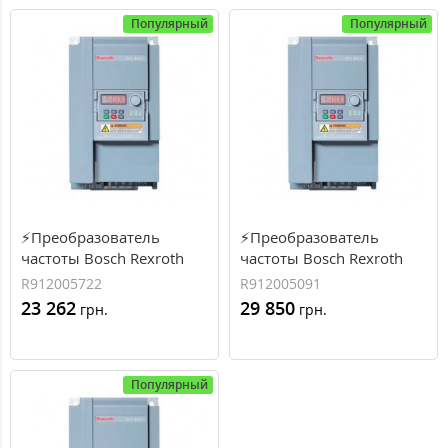
Популярный
Популярный
⚡Преобразователь
⚡Преобразователь
частоты Bosch Rexroth
частоты Bosch Rexroth
EFC3610 4 кВт, 8.8 А, 3
EFC3610 5.5 кВт, 12.7 А, 3
R912005722
R912005091
фазы (R912005722)
фазы (R912005091)
23 262
29 850
грн.
грн.
Популярный