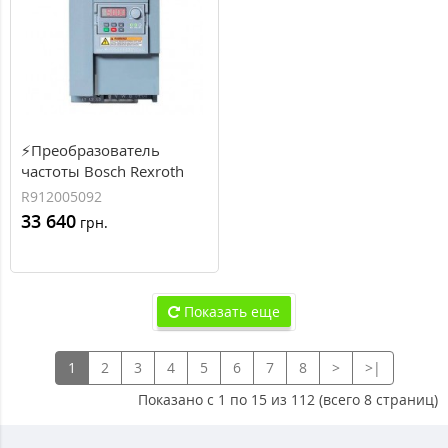
⚡Преобразователь
частоты Bosch Rexroth
EFC3610 7.5 кВт, 16.8 А, 3
R912005092
фазы (R912005092)
33 640
грн.
Показать еще
1
2
3
4
5
6
7
8
>
>|
Показано с 1 по 15 из 112 (всего 8 страниц)