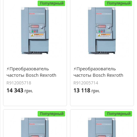
Популярный
Популярный
⚡Преобразователь
⚡Преобразователь
частоты Bosch Rexroth
частоты Bosch Rexroth
EFC3610 0.75 кВт, 2.1 А, 3
EFC3610 0.75 кВт, 3.9 А, 1
R912005718
R912005714
фазы (R912005718)
фаза (R912005714)
14 343
13 118
грн.
грн.
Популярный
Популярный