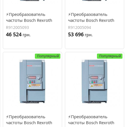
⚡Преобразователь
⚡Преобразователь
частоты Bosch Rexroth
частоты Bosch Rexroth
EFC3610 11 кВт, 24.3 А, 3
EFC3610 15 кВт, 32.4 А, 3
R912005093
R912005094
фазы (R912005093)
фазы (R912005094)
46 524
53 696
грн.
грн.
Популярный
Популярный
⚡Преобразователь
⚡Преобразователь
частоты Bosch Rexroth
частоты Bosch Rexroth