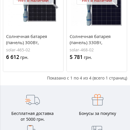
Нет в наличии
Нет в наличии
Солнечная батарея
Солнечная батарея
(панель) 300Вт,
(панель) 330Вт,
монокристаллическая
поликристаллическая
solar-465-02
solar-468-02
PERCIUM JAM6(L) 60-
JAP72S01-330/SC, JASolar
6 612
5 781
грн.
грн.
300/PR, JASolar
Показано с 1 по 4 из 4 (всего 1 страниц)
Бесплатная доставка
Бонусы за покупку
от 5000 грн.