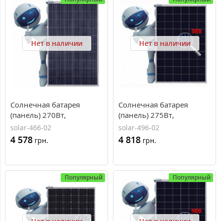
Нет в наличии
Нет в наличии
Солнечная батарея
Солнечная батарея
(панель) 270Вт,
(панель) 275Вт,
поликристаллическая
поликристаллическая
solar-466-02
solar-496-02
JAP6(K) 60-270/4BB,
JAP60S01-275/SC, 5BB,
4 578
4 818
грн.
грн.
JASolar
JASolar
Популярный
Популярный