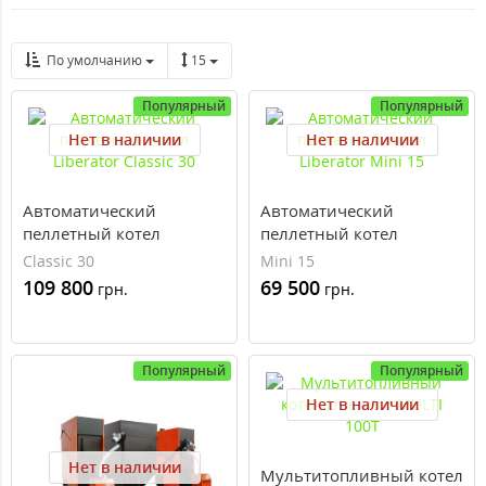
По умолчанию
15
Популярный
Популярный
Нет в наличии
Нет в наличии
Автоматический
Автоматический
пеллетный котел
пеллетный котел
Liberator Classic 30
Liberator Mini 15
Classic 30
Mini 15
109 800
69 500
грн.
грн.
Популярный
Популярный
Нет в наличии
Нет в наличии
Мультитопливный котел