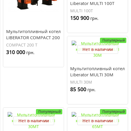
Liberator MULTI 100T
MULTI 100T
150 900
грн.
Мультитопливный котел
LIBERATOR COMPACT 200
Популярный
T
COMPACT 200 T
Нет в наличии
310 000
грн.
Мультитопливный котел
Liberator MULTI 30M
MULTI 30M
85 500
грн.
Популярный
Популярный
Нет в наличии
Нет в наличии