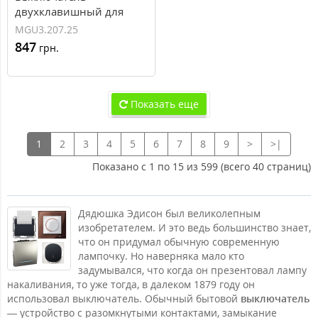
двухклавишный для
жалюзи нажимной 10А
MGU3.207.25
серия Unica MGU3.207.25
847
грн.
Показать еще
1
2
3
4
5
6
7
8
9
>
>|
Показано с 1 по 15 из 599 (всего 40 страниц)
Дядюшка Эдисон был великолепным
изобретателем. И это ведь большинство знает,
что он придумал обычную современную
лампочку. Но наверняка мало кто
задумывался, что когда он презентовал лампу
накаливания, то уже тогда, в далеком 1879 году он
использовал выключатель. Обычный бытовой
выключатель
— устройство с разомкнутыми контактами, замыкание