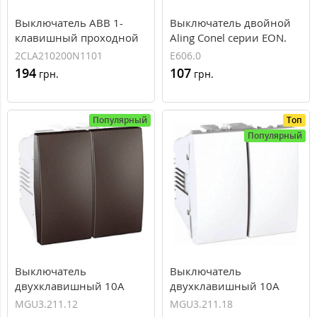
Выключатель ABB 1-
Выключатель двойной
клавишный проходной
Aling Conel серии EON.
Zenit белый/1мод. N2102
"Белый" (E606.0)
2CLA210200N1101
E606.0
BL (2CLA210200N1101)
194
107
грн.
грн.
Популярный
Топ
Популярный
Выключатель
Выключатель
двухклавишный 10А
двухклавишный 10А
серия Unica MGU3.211.12
серия Unica MGU3.211.18
MGU3.211.12
MGU3.211.18