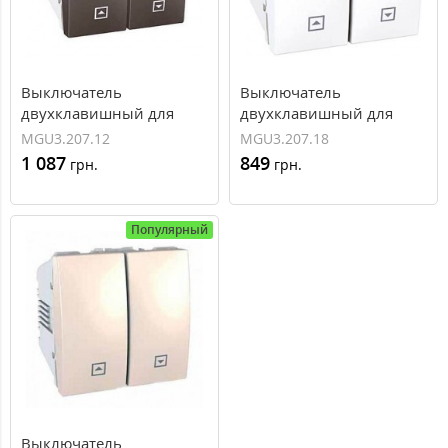
Выключатель
Выключатель
двухклавишный для
двухклавишный для
жалюзи нажимной 10А
жалюзи нажимной 10А
MGU3.207.12
MGU3.207.18
серия Unica MGU3.207.12
серия Unica MGU3.207.18
1 087
849
грн.
грн.
Популярный
Выключатель