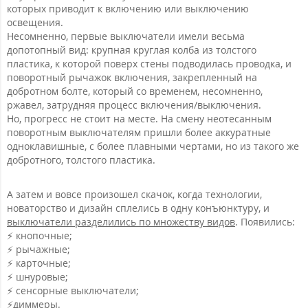
которых приводит к включению или выключению
освещения.
Несомненно, первые выключатели имели весьма
допотопный вид: крупная круглая колба из толстого
пластика, к которой поверх стены подводилась проводка, и
поворотный рычажок включения, закрепленный на
добротном болте, который со временем, несомненно,
ржавел, затрудняя процесс включения/выключения.
Но, прогресс не стоит на месте. На смену неотесанным
поворотным выключателям пришли более аккуратные
одноклавишные, с более плавными чертами, но из такого же
добротного, толстого пластика.
А затем и вовсе произошел скачок, когда технологии,
новаторство и дизайн сплелись в одну конъюнктуру, и
выключатели разделились по множеству видов
. Появились:
⚡️ кнопочные;
⚡️ рычажные;
⚡️ карточные;
⚡️ шнуровые;
⚡️ сенсорные выключатели;
⚡️диммеры.