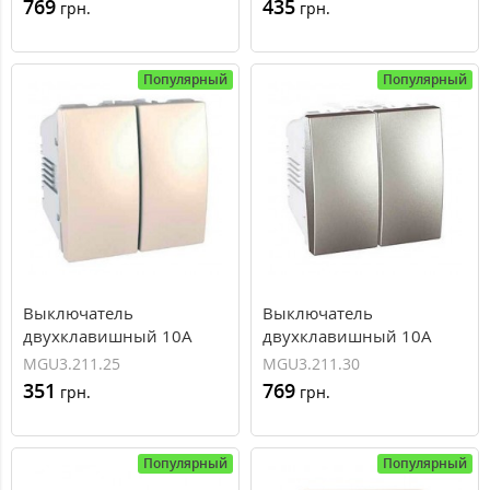
769
435
грн.
грн.
Популярный
Популярный
Выключатель
Выключатель
двухклавишный 10А
двухклавишный 10А
серия Unica MGU3.211.25
серия Unica MGU3.211.30
MGU3.211.25
MGU3.211.30
351
769
грн.
грн.
Популярный
Популярный