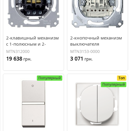
2-клавишный механизм
2-кнопочный механизм
с 1-полюсным и 2-
выключателя
полюсным
замыкающим и
MTN312000
MTN3153-0000
выключателями Merten
размыкающим
19 638
3 071
грн.
грн.
System M, 16А
контактами Merten
(MTN312000)
System M, 1 полюс, 10А
(MTN3153-0000)
Популярный
Топ
Популярный