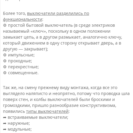
Более того,
выключатели разделились по
функциональности
:
⚙️ простой бытовой выключатель (в среде электриков
называемый «ключ», поскольку в одном положении
замыкает цепь, а в другом размыкает, аналогично ключу,
который движением в одну сторону открывает дверь, а в
другую — закрывает);
⚙️ импульсные;
⚙️ проходные;
⚙️ перекрестные;
⚙️ совмещенные.
Так же, на смену прежнему виду монтажа, когда все это
выглядело наляписто и неопрятно, потому что проводка шла
поверх стен, и колбы выключателей были броскими и
громоздкими, пришло разнообразие конструктивизма,
появились
типы выключателей
:
➦ встраиваемые выключатели;
➦ наружные;
➦ модульные;