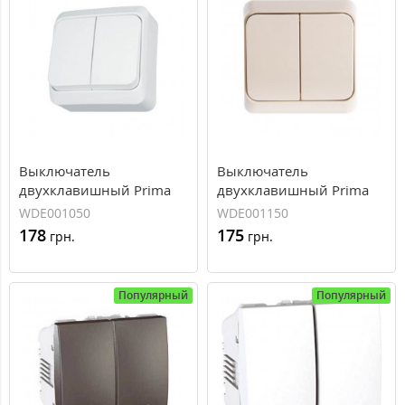
Выключатель
Выключатель
двухклавишный Prima
двухклавишный Prima
белый WDE001050
кремовый WDE001150
WDE001050
WDE001150
178
175
грн.
грн.
Популярный
Популярный