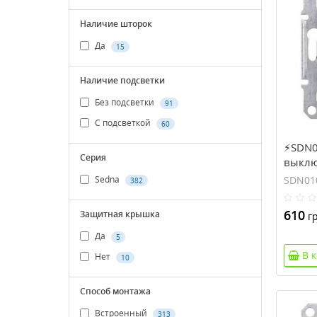
Наличие шторок
Да
15
Наличие подсветки
Без подсветки
91
С подсветкой
60
⚡SDN0
Серия
выклю
Sedna
SDN01
Sedna
382
610
Защитная крышка
гр
Да
5
В 
Нет
10
Способ монтажа
Встроенный
313