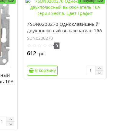
улярный
Популярный
⚡SDN0200270 Одноклавишный
двухполюсный выключатель 16A
серии Sedna. Цвет Графит
SDN0200270
0
612
грн.
В корзину
шный
ль 16A