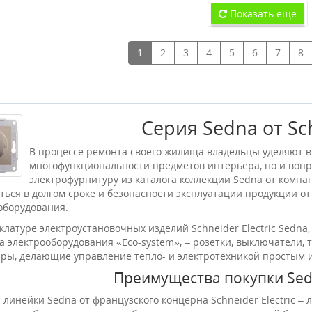
Показать еще
1
2
3
4
5
6
7
8
Серия Sedna от Sch
В процессе ремонта своего жилища владельцы уделяют в
многофункциональности предметов интерьера, но и воп
электрофурнитуру из каталога коллекции Sedna от компани
ться в долгом сроке и безопасности эксплуатации продукции о
оборудования.
клатуре электроустановочных изделий Schneider Electric Sedna
а электрооборудования «Eco-system», – розетки, выключатели, 
ары, делающие управление тепло- и электротехникой простым 
Преимущества покупки Sed
 линейки Sedna от французского концерна Schneider Electric – 