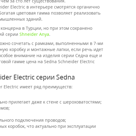
чем за сто лет существования.
er Electric в интерьере смотрятся органично
Богатая цветовая гамма позволяет реализовать
омышленных зданий.
онцерна в Турции, но при этом сохранено
лий серии
Shneider Anya
.
ожно сочетать с рамками, выполненными в 7-ми
ную коробку и монтажные лапки, если речь идет
 особое внимание на изделия серии Седна еще и
вой гамме цена на Sedna Schneider Electric
er Electric серии Sedna
 Electric имеет ряд преимуществ:
ьно прилегает даже к стене с шероховатостями;
мов;
льного подключения проводов;
 коробок, что актуально при эксплуатации