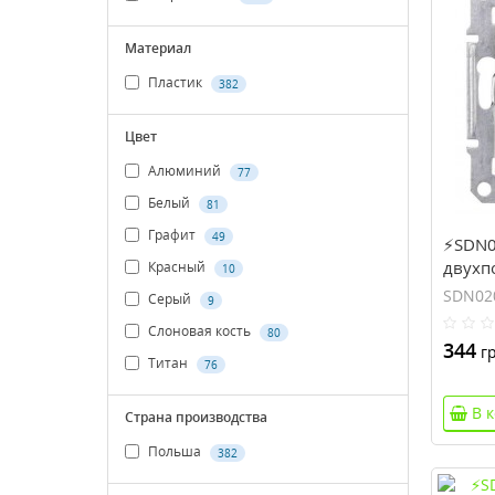
Материал
Пластик
382
Цвет
Алюминий
77
Белый
81
Графит
49
⚡SDN0
двухп
Красный
10
серии
SDN02
Серый
9
кость
Слоновая кость
80
344
гр
Титан
76
В 
Страна производства
Польша
382