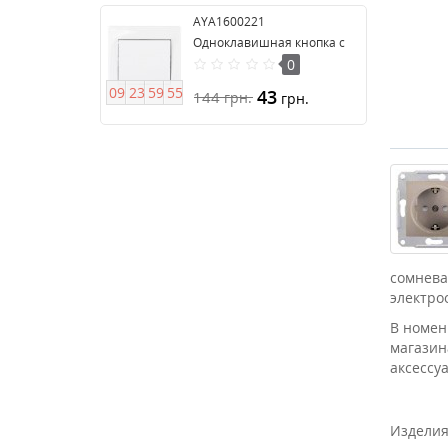
AYA1600221
Одноклавишная кнопка с
подсветкой серии Anya
0
0
9
2
3
5
9
5
4
43
144
грн.
грн.
сомнева
электро
В номен
магазин
аксессу
Изделия