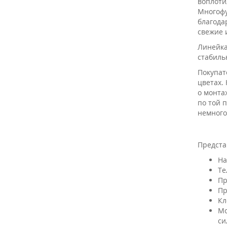
воплоти
Многофу
благода
свежие 
Линейка
стабиль
Покупат
цветах.
о монта
по той 
немного
Предста
На
Те
Пр
Пр
Кл
Мо
си