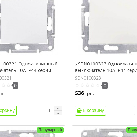
100321 Одноклавишный
⚡SDN0100323 Одноклави
чатель 10A IP44 серии
выключатель 10A IP44 сер
. Цвет Белый
Sedna. Цвет Слоновая кост
00321
SDN0100323
0
0
536
н.
грн.
корзину
В корзину
Популярный
Поп