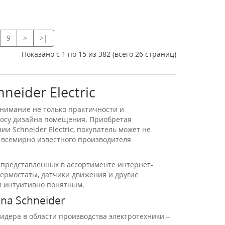
9
>
>|
Показано с 1 по 15 из 382 (всего 26 страниц)
neider Electric
нимание не только практичности и
росу дизайна помещения. Приобретая
и Schneider Electric, покупатель может не
т всемирно известного производителя
, представленных в ассортименте интернет-
термостаты, датчики движения и другие
и интуитивно понятным.
na Schneider
лидера в области производства электротехники –