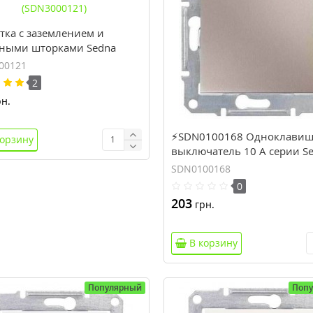
тка с заземлением и
ными шторками Sedna
der Electric 16А белая
00121
000121)
2
н.
⚡SDN0100168 Одноклави
корзину
выключатель 10 A серии Se
Цвет Титан
SDN0100168
0
203
грн.
В корзину
Популярный
Поп