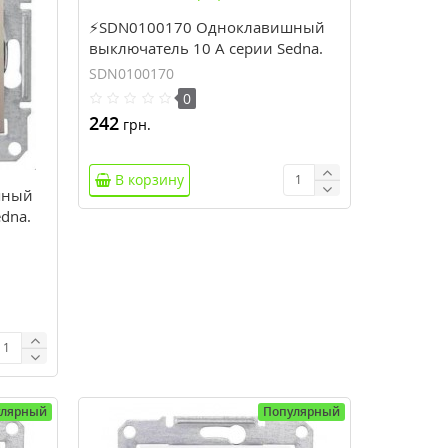
⚡SDN0100170 Одноклавишный
выключатель 10 A серии Sedna.
Цвет Графит
SDN0100170
0
242
грн.
В корзину
шный
dna.
улярный
Популярный