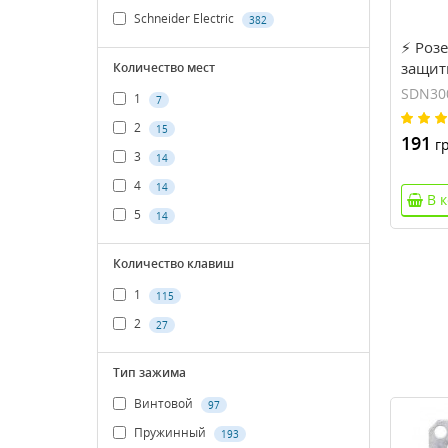
Schneider Electric
382
⚡ Розе
защит
Количество мест
Schnei
SDN30
1
7
(SDN3
2
15
191
гр
3
14
4
14
В 
5
14
Количество клавиш
1
115
2
27
Тип зажима
Винтовой
97
Пружинный
193