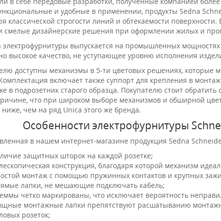
ли в себе передовые разработки, полученные компанией более 
нкциональные и удобные в применении, продукты Sedna Schneid
ря классической строгости линий и обтекаемости поверхности. 
и смелые дизайнерские решения при оформлении жилых и пр
 электрофурнитуры выпускается на промышленных мощностях к
но высокое качество, не уступающее уровню исполнения изде
елю доступны механизмы в 5-ти цветовых решениях, которые м
 Комплектация включает также суппорт для крепления в монтаж
же в подрозетник старого образца. Покупателю стоит обратить
причине, что при широком выборе механизмов и обширной цвето
 ниже, чем на ряд Unica этого же бренда.
Особенности электрофурнитуры Schneid
вленная в нашем интернет-магазине продукция Sedna Schneider
личие защитных шторок на каждой розетке;
лескопическая конструкция, благодаря которой механизм идеал
остой монтаж с помощью пружинных контактов и крупных зажи
ямые лапки, не мешающие подключать кабель;
еммы четко маркированы, что исключает вероятность неправи
щные монтажные лапки препятствуют расшатыванию монтажных
ловых розеток;