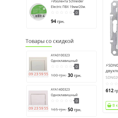
⚡Изолента Schneider
Electric ПВХ 19мм/20м.
Цвет "Белый" (2420104)
0
94
грн.
Товары со скидкой
AYA0100323
Одноклавишный
⚡SDN0
выключатель серия Anya
0
двухп
0
9
2
3
5
9
5
4
30
100
грн.
грн.
серии
SDN02
AYA1400323
612
гр
Одноклавишный
выключатель 16А серия
0
В 
Anya
0
9
2
3
5
9
5
4
50
165
грн.
грн.