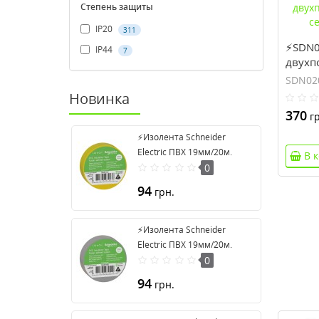
Степень защиты
IP20
311
⚡SDN0
IP44
7
двухп
серии 
SDN02
Новинка
370
гр
⚡Изолента Schneider
Electric ПВХ 19мм/20м.
В 
Цвет "Желтый" (2420101)
0
94
грн.
⚡Изолента Schneider
Electric ПВХ 19мм/20м.
Цвет "Серый" (2420108)
0
94
грн.