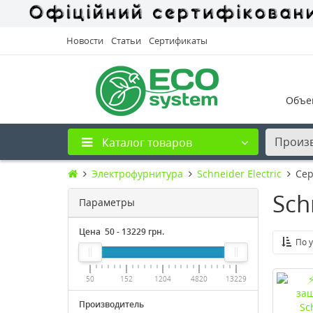
Новости
Статьи
Сертификаты
Объе
Произ
Каталог товаров
Электрофурнитура
Schneider Electric
Сер
Sch
Параметры
Цена
50
-
13229
грн.
По 
50
152
1204
4820
13229
Производитель