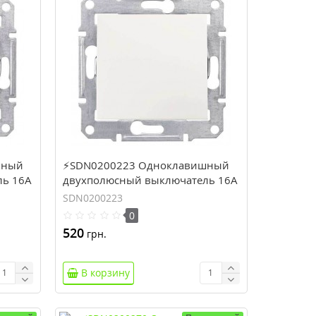
шный
⚡SDN0200223 Одноклавишный
ль 16A
двухполюсный выключатель 16A
серии Sedna. Цвет Слоновая
SDN0200223
кость
0
520
грн.
В корзину