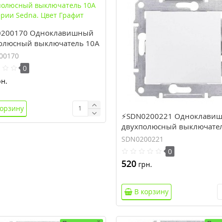
200170 Одноклавишный
олюсный выключатель 10A
Sedna. Цвет Графит
00170
0
н.
корзину
⚡SDN0200221 Одноклави
двухполюсный выключате
серии Sedna. Цвет Белый
SDN0200221
0
520
грн.
В корзину