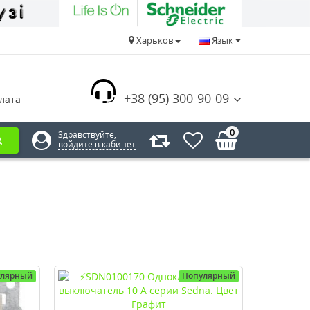
Харьков
Язык
+38 (95) 300-90-09
лата
0
Здравствуйте,
войдите в кабинет
улярный
Популярный