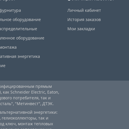
фурнитура
Личный кабинет
льное оборудование
История заказов
аспределительные
Мои закладки
ленное оборудование
 монтажа
ативная энергетика
ние
ртифицированным прямым
ак Schneider Electric, Eaton,
дового потребителя, так и
аль", "Метинвест", ДТЭК.
альтернативной энергетики:
 гелиоколлекторы, так и
од ключ, монтаж тепловых