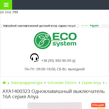
Warning
: Division by zero in
/home2/ecosyste/public_html/system/storage/modification/catal
on line
799
+38 (95) 300-90-09
Пн-Пт: 09:00-18:00, Сб-Вс: выходной
Электрофурнитура
Schneider Electric
Серия Anya
A
AYA1400323 Одноклавишный выключатель
16А серия Anya
Акция!