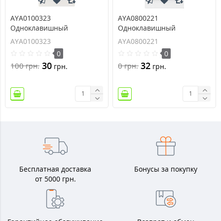
AYA0100323
AYA0800221
Одноклавишный
Одноклавишный
выключатель серия Anya
кнопочный выключатель
AYA0100323
AYA0800221
серии Anya
0
0
30
32
100
0
грн.
грн.
грн.
грн.
Бесплатная доставка
Бонусы за покупку
от 5000 грн.