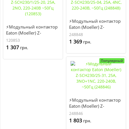
⚡Модульный контактор
⚡Модульный контактор
Eaton (Moeller) Z-
Eaton (Moeller) Z-
SCH230/25-04, 25А, 4NC,
248848
SCH230/1/25-20, 25А,
220-240В, ~50Гц (248848)
120853
1 369
грн.
2NO, 220-240В ~50Гц
1 307
грн.
(120853)
Популярный
⚡Модульный контактор
Eaton (Moeller) Z-
SCH230/25-31, 25А,
248846
3NO+1NC, 220-240В,
1 803
грн.
~50Гц (248846)