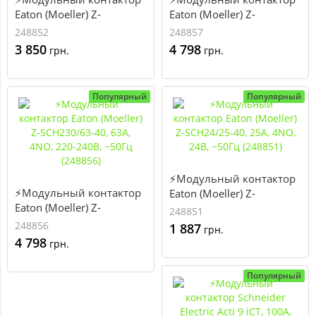
Eaton (Moeller) Z-
Eaton (Moeller) Z-
SCH230/40-40, 40А, 4NO,
SCH230/63-22, 63А,
248852
248857
220-240В, ~50Гц (248852)
2NO+2NC, 220-240В,
3 850
4 798
грн.
грн.
~50Гц (248857)
Популярный
Популярный
⚡Модульный контактор
⚡Модульный контактор
Eaton (Moeller) Z-
Eaton (Moeller) Z-
SCH24/25-40, 25А, 4NO,
248851
SCH230/63-40, 63А, 4NO,
24В, ~50Гц (248851)
248856
1 887
грн.
220-240В, ~50Гц (248856)
4 798
грн.
Популярный