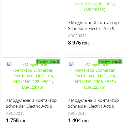
⚡Модульный контактор
Schneider Electric Acti 9
iCT, 100А, 2NO, 220-240В
A9C20882
~50Гц (А9С20882)
8 976
грн.
Популярный
Популярный
⚡Модульный контактор
⚡Модульный контактор
Schneider Electric Acti 9
Schneider Electric Acti 9
iCT, 16А, 1NO+1NC, 12В,
iCT, 16А, 1NO+1NC, 220В,
A9C22015
A9C22515
~50Гц (А9С22015)
~50Гц (А9С22515)
1 758
1 404
грн.
грн.