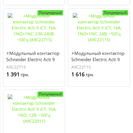
Популярный
Популярный
⚡Модульный контактор
⚡Модульный контактор
Schneider Electric Acti 9
Schneider Electric Acti 9
iCT, 16А, 1NO+1NC, 230-
iCT, 16А, 1NO+1NC, 24В,
A9C22715
A9C22115
240В, ~50Гц (А9С22715)
~50Гц (А9С22115)
1 391
1 616
грн.
грн.
Популярный