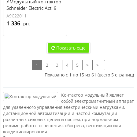
⚡Модульный контактор
Schneider Electric Acti 9
iCT, 16А, 1NO, 12В, ~50Гц
A9C22011
(А9С22011)
1 336
грн.
Показать еще
1
2
3
4
5
>
>|
Показано с 1 по 15 из 61 (всего 5 страниц)
Контактор модульный являет
собой электромагнитный аппарат
для удаленного управления электрическими нагрузками,
дистанционной автоматизации и частой коммутации
различных силовых цепей и систем, при нормальном
режиме работы: освещения, обогрева, вентиляции или
кондиционирования.