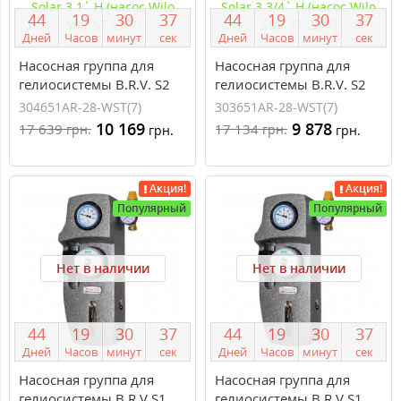
4
4
1
9
3
0
3
6
4
4
1
9
3
0
3
6
Дней
Часов
минут
сек
Дней
Часов
минут
сек
Насосная группа для
Насосная группа для
гелиосистемы B.R.V. S2
гелиосистемы B.R.V. S2
Solar 3 1` Н (насос Wilo
Solar 3 3/4` Н (насос Wilo
304651AR-28-WST(7)
303651AR-28-WST(7)
Star ST 25/7)
Star ST 25/7)
10 169
9 878
17 639
17 134
грн.
грн.
грн.
грн.
Акция!
Акция!
Популярный
Популярный
Нет в наличии
Нет в наличии
4
4
1
9
3
0
3
6
4
4
1
9
3
0
3
6
Дней
Часов
минут
сек
Дней
Часов
минут
сек
Насосная группа для
Насосная группа для
гелиосистемы B.R.V S1
гелиосистемы B.R.V S1