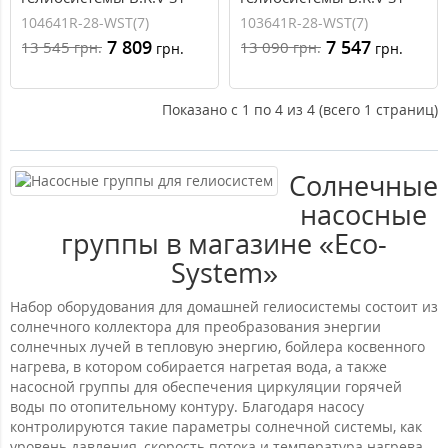
Solar 1 1` Н (насос Wilo
Solar 1 3/4` Н (насос Wilo
104641R-28-WST(7)
103641R-28-WST(7)
Star ST 25/7)
Star ST 25/7)
7 809
7 547
13 545
13 090
грн.
грн.
грн.
грн.
Показано с 1 по 4 из 4 (всего 1 страниц)
Солнечные
насосные
группы в магазине «Eco-
System»
Набор оборудования для домашней гелиосистемы состоит из
солнечного коллектора для преобразования энергии
солнечных лучей в тепловую энергию, бойлера косвенного
нагрева, в котором собирается нагретая вода, а также
насосной группы для обеспечения циркуляции горячей
воды по отопительному контуру. Благодаря насосу
контролируются такие параметры солнечной системы, как
уровень давления, скорость потока и температура нагрева