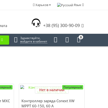
Харьков
Язык
+38 (95) 300-90-09
лата
0
Здравствуйте,
войдите в кабинет
улярный
Популярный
Нет в наличии
ar MXC
Контроллер заряда Conext XW
MPPT 60-150, 60 А