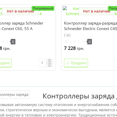
Популярный
Поп
Нет в наличии
Нет в наличии
ллер заряда Schneider
Контроллер заряда-разряд
ic Conext C60, 55 А
Schneider Electric Conext C40
C40
0
0
8
7 228
грн.
грн.
одано
Продано
Контроллеры заряда 
овывая автономную систему отопления и энергоснабжения соб
м, стратегически верным и экономически выгодным, является
ой энергии в тепловую и электроэнергию. Традиционные источ