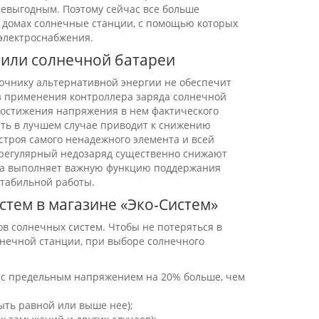
невыгодным. Поэтому сейчас все больше
в домах солнечные станции, с помощью которых
 электроснабжения.
 или солнечной батареи
очнику альтернативной энергии не обеспечит
ез применения контроллера заряда солнечной
достижения напряжения в нем фактического
ость в лучшем случае приводит к снижению
строя самого ненадежного элемента и всей
 регулярный недозаряд существенно снижают
яда выполняет важную функцию поддержания
стабильной работы.
тем в магазине «Эко-Систем»
ов солнечных систем. Чтобы не потеряться в
нечной станции, при выборе солнечного
 с предельным напряжением на 20% больше, чем
ть равной или выше нее);