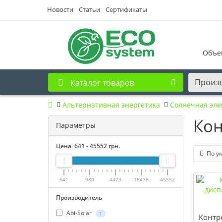
Новости
Статьи
Сертификаты
Объе
Произ
Каталог товаров
Альтернативная энергетика
Солнечная эле
Кон
Параметры
Цена
641
-
45552
грн.
По у
641
980
4473
16478
45552
Производитель
Abi-Solar
1
Контр