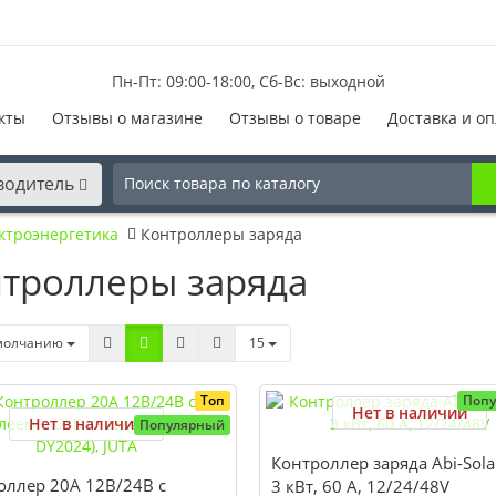
Пн-Пт: 09:00-18:00, Сб-Вс: выходной
кты
Отзывы о магазине
Отзывы о товаре
Доставка и оп
водитель
ктроэнергетика
Контроллеры заряда
троллеры заряда
молчанию
15
Топ
Поп
Нет в наличии
Нет в наличии
Популярный
Контроллер заряда Abi-Sol
оллер 20А 12В/24В с
3 кВт, 60 A, 12/24/48V