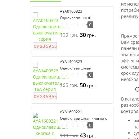
их испо
потреби
AYA0100323
реализу
Одноклавишный
выключатель серия Anya
0
30
100
грн.
грн.
Прямое 
Вам сра
0
9
2
3
5
9
5
4
панели 
значени
эффекти
AYA1400323
системы
Одноклавишный
срок сл
выключатель 16А серия
0
необход
Anya
50
165
грн.
грн.
О
0
9
2
3
5
9
5
4
В катал
разнооб
контрол
AYA1600221
Одноклавишная кнопка с
вх
подсветкой серии Anya
0
на
су
43
144
грн.
грн.