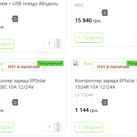
еем + USB гнездо (Модель-
MXC
), JUTA
0
0
15 840
грн.
н.
Продано
одано
Популярный
Поп
Нет в наличии
Нет в наличии
ллер заряда EPSolar
Контроллер заряда EPSolar 
0EC 10A 12/24V
1024R 10A 12/24V
LS 1024R
0
0
1 144
н.
грн.
одано
Продано