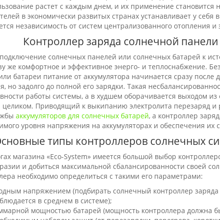
льзование растет с каждым днем, и их применение становится 
телей в экономически развитых странах устанавливает у себя 
ется независимость от систем централизованного отопления и
Контроллер заряда солнечной панели
подключение солнечных панелей или солнечных батарей к ист
зу же комфортное и эффективное энерго- и теплоснабжение. Б
или батареи питание от аккумулятора начинается сразу после 
я, но задолго до полной его зарядки. Такая несбалансированн
вности работы системы, а в худшем оборачивается выходом из 
 целиком. Приводящий к выкипанию электролита перезаряд и
ужбы
аккумуляторов для солнечных батарей
, а контроллер зар
имого уровня напряжения на аккумуляторах и обеспечения их 
сновные типы контроллеров солнечных сис
огах магазина «Eco-System» имеется большой выбор контроллер
разии и добиться максимальной сбалансированности своей сол
лера необходимо определиться с такими его параметрами:
одным напряжением (подбирать солнечный контроллер заряда
блюдается в среднем в системе);
ммарной мощностью батарей (мощность контроллера должна бы