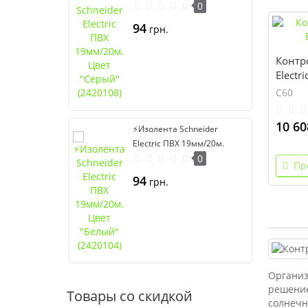
Цвет "Серый" (2420108)
0
94
грн.
Контро
Electr
C60
10 60
⚡Изолента Schneider
Electric ПВХ 19мм/20м.
Цвет "Белый" (2420104)
0
Пр
94
грн.
Организ
решение
Товары со скидкой
солнечн