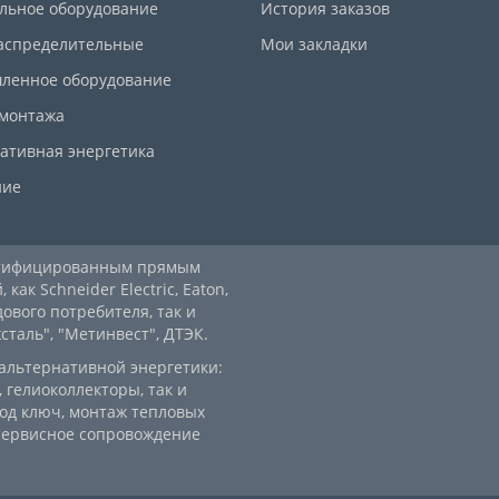
льное оборудование
История заказов
аспределительные
Мои закладки
ленное оборудование
 монтажа
ативная энергетика
ние
ртифицированным прямым
ак Schneider Electric, Eaton,
дового потребителя, так и
аль", "Метинвест", ДТЭК.
альтернативной энергетики:
 гелиоколлекторы, так и
од ключ, монтаж тепловых
 сервисное сопровождение