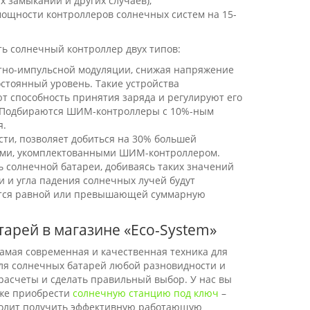
х замыканий и других случаев);
ощности контроллеров солнечных систем на 15-
ть солнечный контроллер двух типов:
но-импульсной модуляции, снижая напряжение
стоянный уровень. Такие устройства
 способность принятия заряда и регулируют его
я. Подбираются ШИМ-контроллеры с 10%-ным
я.
ти, позволяет добиться на 30% большей
мами, укомплектованными ШИМ-контроллером.
 солнечной батареи, добиваясь таких значений
и и угла падения солнечных лучей будут
ется равной или превышающей суммарную
тарей в магазине «Eco-System»
самая современная и качественная техника для
для солнечных батарей любой разновидности и
расчеты и сделать правильный выбор. У нас вы
кже приобрести
солнечную станцию под ключ
–
зволит получить эффективную работающую