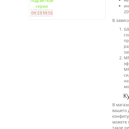
не
ин
20
0
9
2
3
5
9
5
4
В завис
ШИ
со
пр
ра
за
МР
эф
МР
си
на
мо
К
В магаз
вашего 
конфигу
можете 
такое р