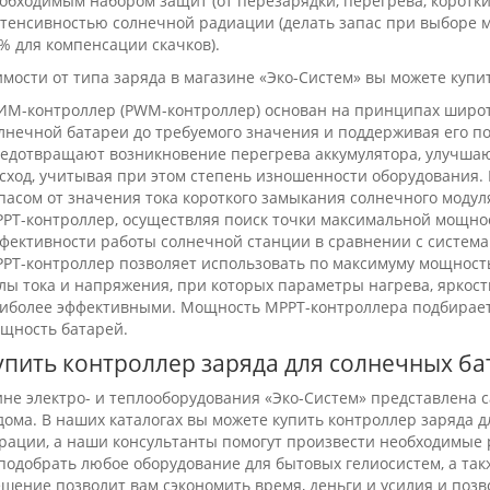
обходимым набором защит (от перезарядки, перегрева, коротки
тенсивностью солнечной радиации (делать запас при выборе м
% для компенсации скачков).
имости от типа заряда в магазине «Эко-Систем» вы можете купи
М-контроллер (PWM-контроллер) основан на принципах широт
лнечной батареи до требуемого значения и поддерживая его по
едотвращают возникновение перегрева аккумулятора, улучшают
сход, учитывая при этом степень изношенности оборудовани
пасом от значения тока короткого замыкания солнечного модул
РТ-контроллер, осуществляя поиск точки максимальной мощнос
фективности работы солнечной станции в сравнении с систе
РТ-контроллер позволяет использовать по максимуму мощность
лы тока и напряжения, при которых параметры нагрева, яркост
иболее эффективными. Мощность МРРТ-контроллера подбира
щность батарей.
упить контроллер заряда для солнечных ба
ине электро- и теплооборудования «Эко-Систем» представлена 
дома. В наших каталогах вы можете купить контроллер заряда 
рации, а наши консультанты помогут произвести необходимые 
подобрать любое оборудование для бытовых гелиосистем, а та
ешение позволит вам сэкономить время, деньги и усилия и по