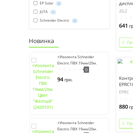
диспл
EP Solar
3
DY2024
20,2
JUTA
1
Schneider Electric
3
641
гр
Новинка
Пр
⚡Изолента Schneider
Electric ПВХ 19мм/20м.
Цвет "Желтый" (2420101)
0
Контро
94
грн.
EPRC1
EPRC
880
гр
⚡Изолента Schneider
Пр
Electric ПВХ 19мм/20м.