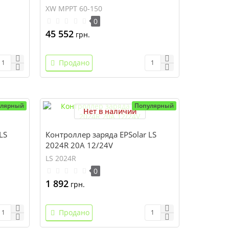
XW MPPT 60-150
0
45 552
грн.
Продано
улярный
Популярный
Нет в наличии
LS
Контроллер заряда EPSolar LS
2024R 20A 12/24V
LS 2024R
0
1 892
грн.
Продано