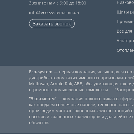
Низково
Звоните нам с 9:00 до 18:00
Щиты р
info@eco-system.com.ua
Промыш
Заказать звонок
Все для
Альтерн
Отопле
Eco-system
— первая компания, являющаяся се
дистрибьютором таких именитых производителей, к
Mutlusan, Arnold Rak, ABB, обслуживающая как ря
огромные промышленные комплексы — "Запорожст
"Эко-систем"
— компания полного цикла в сфере 
как продаем солнечные панели, тепловые насосы,
производим монтаж солнечных электростанций п
насосов и солнечных коллекторов и дальнейшее
объектов.