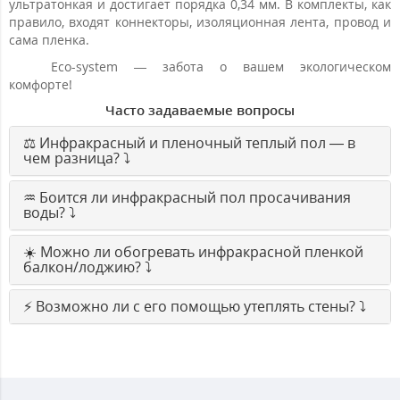
ультратонкая и достигает порядка 0,34 мм. В комплекты, как
правило, входят коннекторы, изоляционная лента, провод и
сама пленка.
Eco-system — забота о вашем экологическом
комфорте!
Часто задаваемые вопросы
⚖️ Инфракрасный и пленочный теплый пол — в
чем разница? ⤵️
♒️ Боится ли инфракрасный пол просачивания
воды? ⤵️
☀️ Можно ли обогревать инфракрасной пленкой
балкон/лоджию? ⤵️
⚡ Возможно ли с его помощью утеплять стены? ⤵️