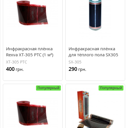
Инфракрасная плёнка
Инфракрасная плёнка
Rexva XT-305 PTC (1 м²)
для тёплого пола SX305
SolarX отрезная
XT-305 PTC
SX-305
400
290
грн.
грн.
Популярный
Популярный