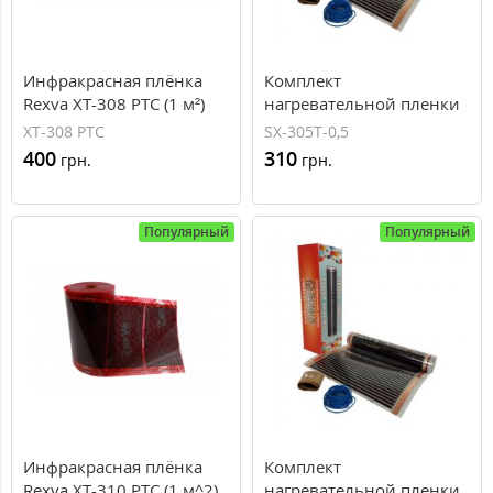
Инфракрасная плёнка
Комплект
Rexva XT-308 PTC (1 м²)
нагревательной пленки
SOLARX 0,5 м^2
XT-308 PTC
SX-305T-0,5
400
310
грн.
грн.
Популярный
Популярный
Инфракрасная плёнка
Комплект
Rexva XT-310 PTC (1 м^2)
нагревательной пленки