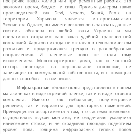
постройке новых жилищ или при ремонтных работах. Это
экономит время, бюджет и силы. Прямым дилером таких
производителей как
Devi
,
Nexans
,
SolarX
,
Fenix
, на
территории Харькова является интернет-магазин
Экосистем. Однако, вы имеете возможность заказать данные
системы обогрева из любой точки Украины и мы
оперативно отправим ваш заказ удобной транспортной
компанией. Харьков никогда не отставал в технологическом
развитии и придерживался трендов в разнообразных
направлениях. И пленочные полы не стали тому
исключением. Многоквартирные дома, как и частный
сектор, переходят на персональное отопление, не
зависящее от коммунальной собственности, и с помощью
данных способов — в том числе.
Инфракрасные тёплые полы
представлены в нашем
магазине как в виде отрезной пленки, так и в виде готового
комплекта. Имеются как небольшие, полу-метровые
решения, так и варианты для просторных помещений.
Преимущества ассортимента в том, что системы позволяют
осуществлять «сухой монтаж», не озадачивая укладчика
нанесением стяжки, и не скрадывая площадь поднятием
уровня пола. Толщина инфракрасных теплых полов