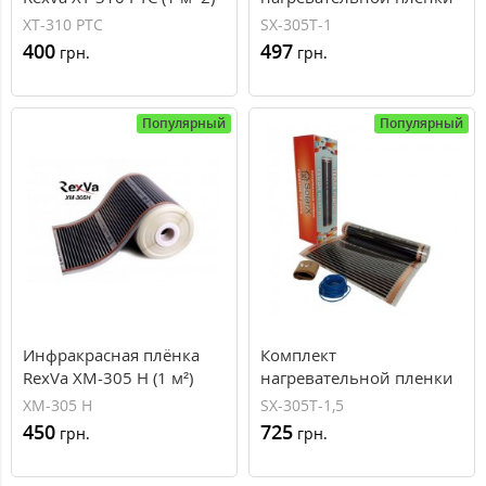
SOLARX 1 м^2
XT-310 PTC
SX-305T-1
400
497
грн.
грн.
Популярный
Популярный
Инфракрасная плёнка
Комплект
RexVa XM-305 H (1 м²)
нагревательной пленки
SOLARX 1,5 м^2
XM-305 H
SX-305T-1,5
450
725
грн.
грн.