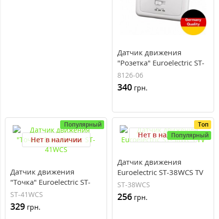
Датчик движения
"Розетка" Euroelectric ST-
01BWS
8126-06
340
грн.
Популярный
Топ
Нет в наличии
Популярный
Нет в наличии
Датчик движения
Датчик движения
Euroelectric ST-38WCS TV
"Точка" Euroelectric ST-
ST-38WCS
41WCS
ST-41WCS
256
грн.
329
грн.