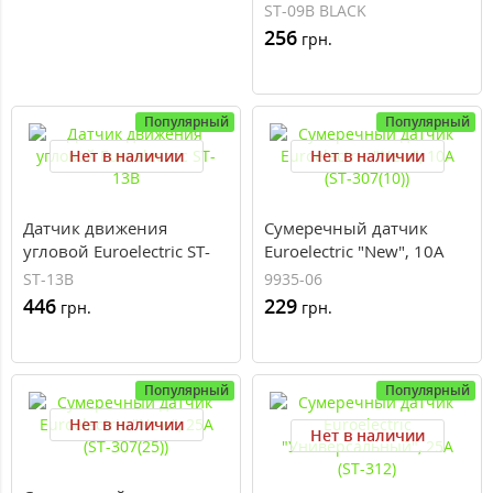
черный
ST-09B BLACK
256
грн.
Популярный
Популярный
Нет в наличии
Нет в наличии
Датчик движения
Сумеречный датчик
угловой Euroelectric ST-
Euroelectric "New", 10А
13B
(ST-307(10))
ST-13B
9935-06
446
229
грн.
грн.
Популярный
Популярный
Нет в наличии
Нет в наличии