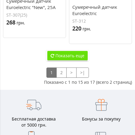
Сумеречный датчик
Сумеречный датчик
Euroelectric "New", 25А
Euroelectric
(ST-307(25))
ST-307(25)
"Универсальный", 25А
ST-312
268
грн.
(ST-312)
220
грн.
Показать еще
1
2
>
>|
Показано с 1 по 15 из 17 (всего 2 страниц)
Бесплатная доставка
Бонусы за покупку
от 5000 грн.