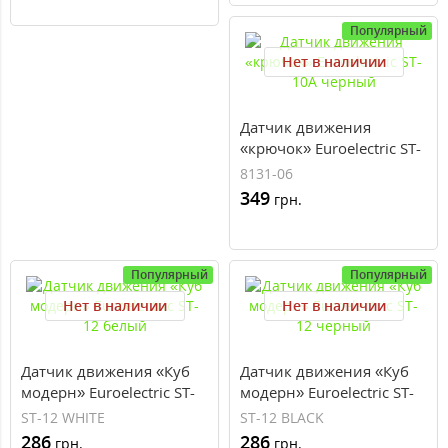
Популярный
Нет в наличии
Датчик движения
«крючок» Euroelectric ST-
10A черный
8131-06
349
грн.
Популярный
Популярный
Нет в наличии
Нет в наличии
Датчик движения «Куб
Датчик движения «Куб
модерн» Euroelectric ST-
модерн» Euroelectric ST-
12 белый
12 черный
ST-12 WHITE
ST-12 BLACK
286
286
грн.
грн.