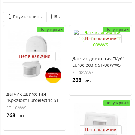
По умолчанию
15
Популярный
Популярный
Нет в наличии
Нет в наличии
Датчик движения "Куб"
Euroelectric ST-08WWS
ST-08WWS
268
грн.
Датчик движения
"Крючок" Euroelectric ST-
Популярный
10AWS
ST-10AWS
268
грн.
Нет в наличии