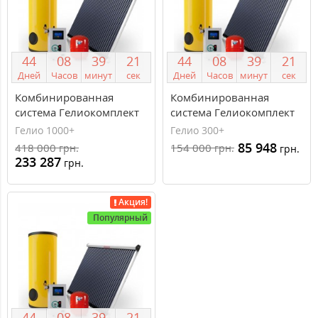
4
4
0
8
3
9
2
1
4
4
0
8
3
9
2
1
Дней
Часов
минут
сек
Дней
Часов
минут
сек
Комбинированная
Комбинированная
система Гелиокомплект
система Гелиокомплект
1000+
300+
Гелио 1000+
Гелио 300+
85 948
418 000
154 000
грн.
грн.
грн.
233 287
грн.
Акция!
Популярный
4
4
0
8
3
9
2
1