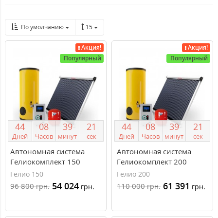
По умолчанию
15
Акция!
Акция!
Популярный
Популярный
4
4
0
8
3
9
2
1
4
4
0
8
3
9
2
1
Дней
Часов
минут
сек
Дней
Часов
минут
сек
Автономная система
Автономная система
Гелиокомплект 150
Гелиокомплект 200
литров
литров
Гелио 150
Гелио 200
54 024
61 391
96 800
110 000
грн.
грн.
грн.
грн.