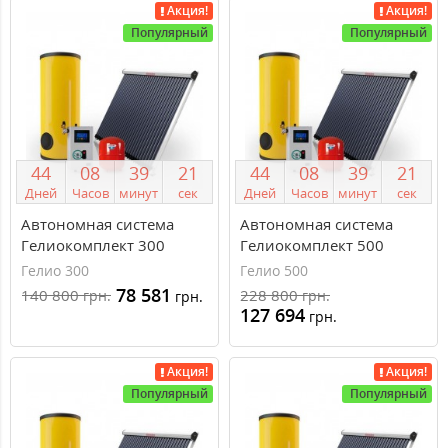
Акция!
Акция!
Популярный
Популярный
4
4
0
8
3
9
2
1
4
4
0
8
3
9
2
1
Дней
Часов
минут
сек
Дней
Часов
минут
сек
Автономная система
Автономная система
Гелиокомплект 300
Гелиокомплект 500
литров
литров
Гелио 300
Гелио 500
78 581
140 800
228 800
грн.
грн.
грн.
127 694
грн.
Акция!
Акция!
Популярный
Популярный