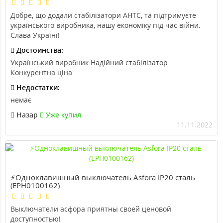
Добре, що додали стабілізатори АНТС, та підтримуєте
українського виробника, нашу економіку під час війни.
Слава Україні!
Достоинства:
Український виробник Надійний стабілізатор
Конкурентна ціна
Недостатки:
немає
Назар
Уже купил
11.11.2022
⚡Одноклавишный выключатель Asfora IP20 сталь
(EPH0100162)
Выключатели асфора приятны своей ценовой
доступностью!