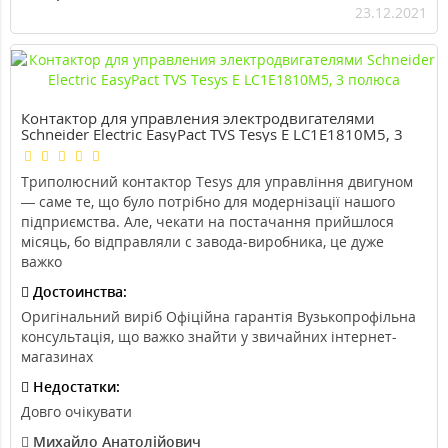
23.12.2021
Контактор для управления электродвигателями
Schneider Electric EasyPact TVS Tesys E LC1E1810M5, 3
полюса
Триполюсний контактор Tesys для управління двигуном
— саме те, що було потрібно для модернізації нашого
підприємства. Але, чекати на постачання прийшлося
місяць, бо відправляли с завода-виробника, це дуже
важко
Достоинства:
Оригінальний виріб Офіційна гарантія Вузькопрофільна
консультація, що важко знайти у звичайних інтернет-
магазинах
Недостатки:
Довго очікувати
Михайло Анатолійович