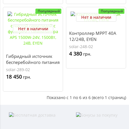
Популярный
Популярный
Нет в наличии
Нет в наличии
Контроллер MPPT 40А
12/24В, EYEN
solar-248-02
4 380
грн.
Гибридный источник
бесперебойного питания
с чистой синусоидой с
solar-289-02
функцией стабилизатора
18 450
грн.
APS 1500W-24V, 1500Вт,
24В, EYEN
Показано с 1 по 6 из 6 (всего 1 страниц)