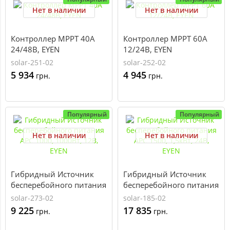
Нет в наличии
Нет в наличии
Контроллер MPPT 40А
Контроллер MPPT 60А
24/48В, EYEN
12/24В, EYEN
solar-251-02
solar-252-02
5 934
4 945
грн.
грн.
Популярный
Популярный
Нет в наличии
Нет в наличии
Гибридный Источник
Гибридный Источник
бесперебойного питания
бесперебойного питания
APC 1000, 1000Вт, 12В,
APC 1500, 1,5кВт, 24В,
solar-273-02
solar-185-02
EYEN
EYEN
9 225
17 835
грн.
грн.