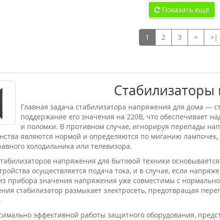
Показать еще
1
2
3
>
>|
Стабилизаторы
Главная задача стабилизатора напряжения для дома — с
поддержание его значения на 220В, что обеспечивает н
и поломки. В противном случае, игнорируя перепады нап
нства являются нормой и определяются по миганию лампочек, 
равного холодильника или телевизора.
стабилизаторов напряжения для бытовой техники основывается
стройства осуществляется подача тока, и в случае, если напря
из прибора значения напряжения уже совместимы с нормальной
ния стабилизатор размыкает электросеть, предотвращая пере
.
симально эффективной работы защитного оборудования, предс