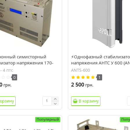
ронный симисторный
⚡Однофазный стабилизат
лизатор напряжения 170-
напряжения АНТС У 600 (AN
3,5кВт Volter СНПТО- 4 птс
600)
 4 птс
ANTS-600
0
1
0
2 500
грн.
грн.
корзину
В корзину
Популярный
Поп