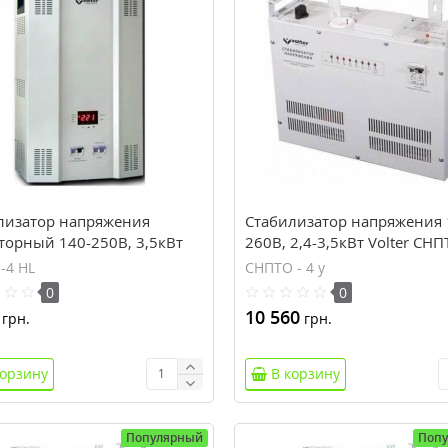
лизатор напряжения
Стабилизатор напряжения 
торный 140-250В, 3,5кВт
260В, 2,4-3,5кВт Volter СНП
 СНПТО-4 HL
у
-4 HL
СНПТО - 4 у
0
0
10 560
грн.
грн.
корзину
В корзину
Популярный
Поп