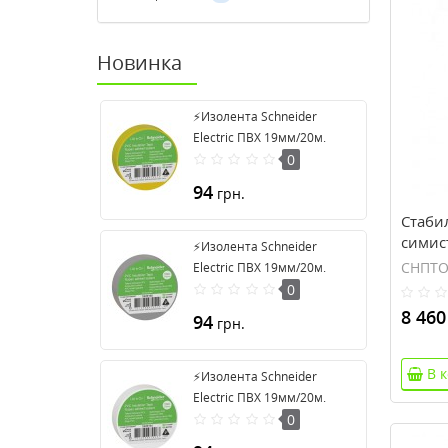
Новинка
⚡Изолента Schneider
Electric ПВХ 19мм/20м.
Цвет "Желтый" (2420101)
0
94
грн.
Стаби
симис
⚡Изолента Schneider
Volter
СНПТО
Electric ПВХ 19мм/20м.
Цвет "Серый" (2420108)
0
8 460
94
грн.
В 
⚡Изолента Schneider
Electric ПВХ 19мм/20м.
Цвет "Белый" (2420104)
0