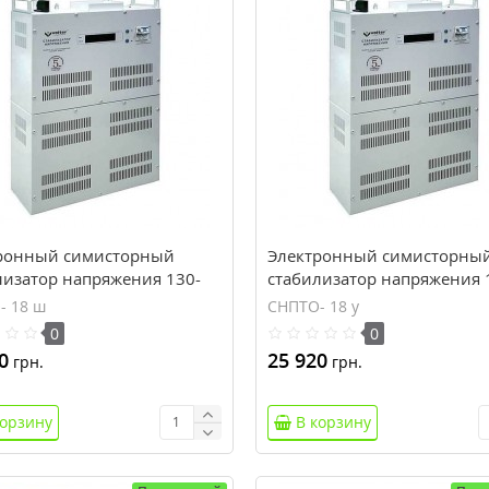
ронный симисторный
Электронный симисторны
лизатор напряжения 130-
стабилизатор напряжения 
18кВт Volter СНПТО- 18 ш
260В, 18кВт Volter СНПТО- 
- 18 ш
СНПТО- 18 у
0
0
0
25 920
грн.
грн.
корзину
В корзину