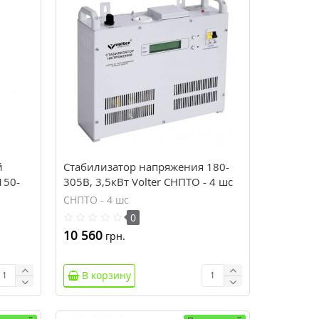
й
Стабилизатор напряжения 180-
150-
305В, 3,5кВт Volter СНПТО - 4 шс
18 у
СНПТО - 4 шс
0
10 560
грн.
В корзину