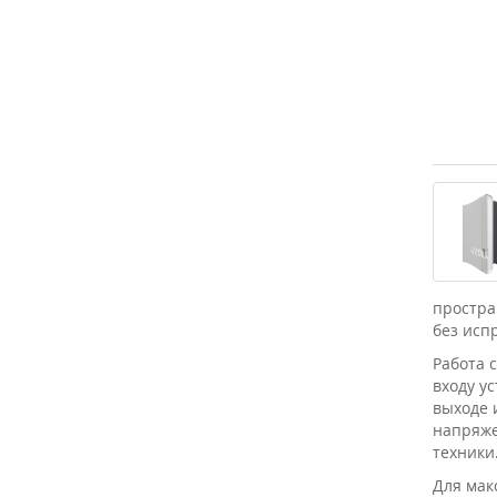
простра
без исп
Работа 
входу у
выходе 
напряже
техники
Для мак