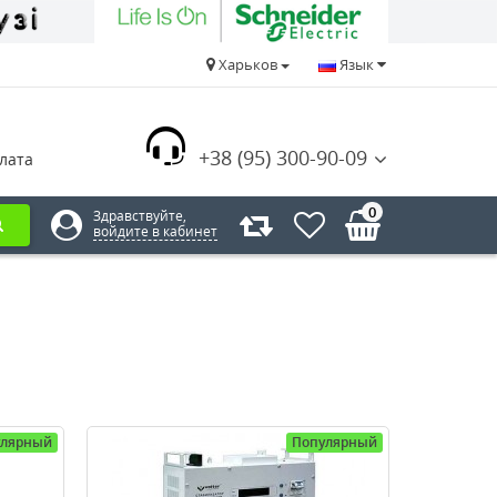
Харьков
Язык
+38 (95) 300-90-09
лата
0
Здравствуйте,
войдите в кабинет
улярный
Популярный