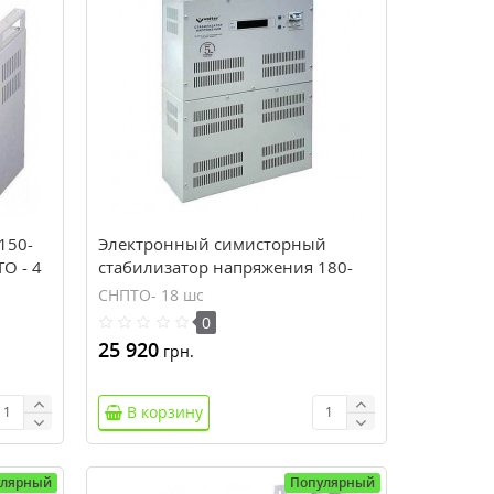
150-
Электронный симисторный
ТО - 4
стабилизатор напряжения 180-
305В, 18кВт Volter СНПТО- 18 шс
СНПТО- 18 шс
0
25 920
грн.
В корзину
улярный
Популярный