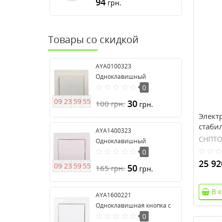
94
грн.
Товары со скидкой
AYA0100323
Одноклавишный
выключатель серия Anya
0
0
9
2
3
5
9
5
4
30
100
грн.
грн.
Элект
стаби
AYA1400323
270В, 
СНПТО
Одноклавишный
выключатель 16А серия
0
Anya
25 92
0
9
2
3
5
9
5
4
50
165
грн.
грн.
В 
AYA1600221
Одноклавишная кнопка с
подсветкой серии Anya
0