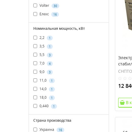
Volter
30
Елєкс
16
Номинальная мощность, кВт
2,2
1
3,5
1
5,5
3
Элект
стаби
7,0
4
265В, 
СНПТО-
9,0
3
11,0
1
12 84
14,0
1
18,0
1
В 
0,440
1
Страна производства
Украина
16