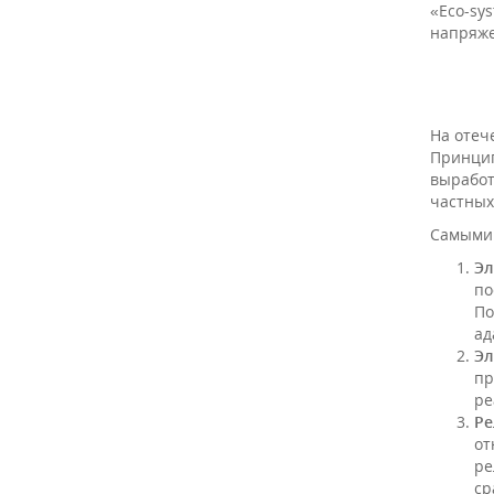
«Eco-sy
напряже
На отеч
Принцип
выработ
частных
Самыми 
Эл
по
По
ад
Эл
пр
ре
Ре
от
ре
ср