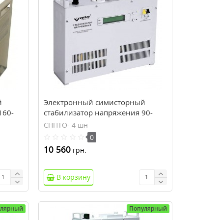
й
Электронный симисторный
160-
стабилизатор напряжения 90-
4 птт
245В, 3,5кВт Volter СНПТО- 4 шн
СНПТО- 4 шн
0
10 560
грн.
В корзину
улярный
Популярный