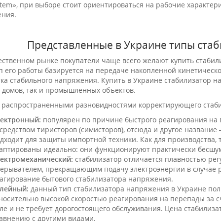
stem», при выборе стоит ориентироваться на рабочие характери
ния.
Представленные в Украине типы ста
ественном рынке покупатели чаще всего желают купить стаби
 его работы базируется на передаче накопленной кинетическо
ка стабильного напряжения. Купить в Украине стабилизатор на
 домов, так и промышленных объектов.
распространенными разновидностями корректирующего стаби
ектронный:
популярен по причине быстрого реагирования на 
средством тиристоров (симисторов), отсюда и другое название
дходит для защиты импортной техники. Как для производства, 
аптированы идеально: они функционируют практически бесшу
ектромеханический:
стабилизатор отличается плавностью ре
ерывателем, прекращающим подачу электроэнергии в случае р
агирование бытового стабилизатора напряжения.
лейный:
данный тип стабилизатора напряжения в Украине поль
носительно высокой скоростью реагирования на перепады за 
ле и не требует дорогостоящего обслуживания. Цена стабилиз
авнению с другими видами.