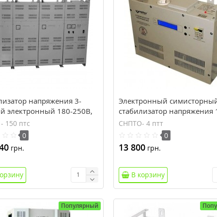
лизатор напряжения 3-
Электронный симисторны
й электронный 180-250В,
стабилизатор напряжения 
т Volter СНПТТ- 150 птс
250В, 3,5кВт Volter СНПТО- 
- 150 птс
СНПТО- 4 птт
0
0
40
13 800
грн.
грн.
корзину
В корзину
Популярный
Поп