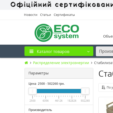
Новости
Статьи
Сертификаты
Объе
Произ
Каталог товаров
Распределение электроэнергии
Стабилиза
Ста
Параметры
Цена
2500
-
502260
грн.
По 
2500
6356
46126
182826
502260
Производитель