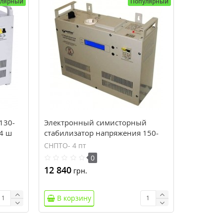
улярный
Популярный
130-
Электронный симисторный
 4 ш
стабилизатор напряжения 150-
245В, 3,5кВт Volter СНПТО- 4 пт
СНПТО- 4 пт
0
12 840
грн.
В корзину