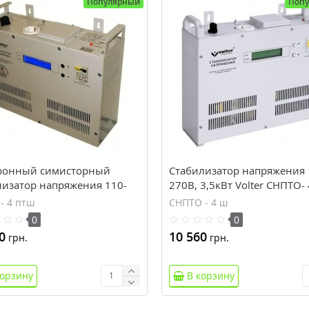
Популярный
Поп
ронный симисторный
Стабилизатор напряжения 
лизатор напряжения 110-
270В, 3,5кВт Volter СНПТО-
3,5кВт Volter СНПТО- 4 птш
- 4 птш
СНПТО - 4 ш
0
0
0
10 560
грн.
грн.
корзину
В корзину