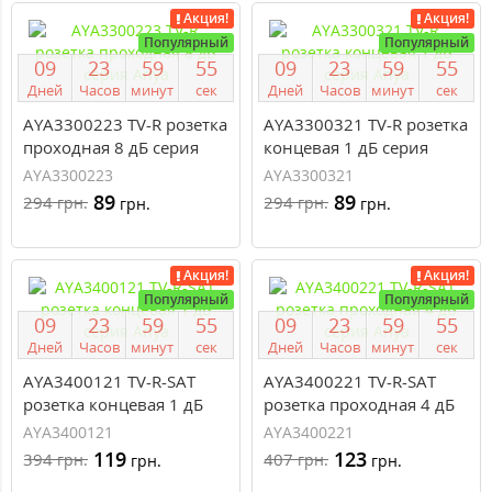
Акция!
Акция!
Популярный
Популярный
0
9
2
3
5
9
5
4
0
9
2
3
5
9
5
4
Дней
Часов
минут
сек
Дней
Часов
минут
сек
AYA3300223 TV-R розетка
AYA3300321 TV-R розетка
проходная 8 дБ серия
концевая 1 дБ серия
Anya
Anya
AYA3300223
AYA3300321
89
89
294
294
грн.
грн.
грн.
грн.
Акция!
Акция!
Популярный
Популярный
0
9
2
3
5
9
5
4
0
9
2
3
5
9
5
4
Дней
Часов
минут
сек
Дней
Часов
минут
сек
AYA3400121 TV-R-SAT
AYA3400221 TV-R-SAT
розетка концевая 1 дБ
розетка проходная 4 дБ
серия Anya
серия Anya
AYA3400121
AYA3400221
119
123
394
407
грн.
грн.
грн.
грн.