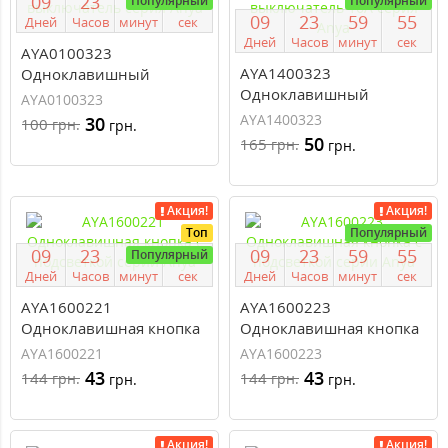
0
9
2
3
5
9
5
4
Популярный
Популярный
0
9
2
3
5
9
5
4
Дней
Часов
минут
сек
Дней
Часов
минут
сек
AYA0100323
AYA1400323
Одноклавишный
Одноклавишный
выключатель серия Anya
AYA0100323
выключатель 16А серия
AYA1400323
30
100
грн.
грн.
Anya
50
165
грн.
грн.
Акция!
Акция!
Топ
Популярный
0
9
2
3
5
9
5
4
0
9
2
3
5
9
5
4
Популярный
Дней
Часов
минут
сек
Дней
Часов
минут
сек
AYA1600221
AYA1600223
Одноклавишная кнопка
Одноклавишная кнопка
с подсветкой серии Anya
с подсветкой серии Anya
AYA1600221
AYA1600223
43
43
144
144
грн.
грн.
грн.
грн.
Акция!
Акция!