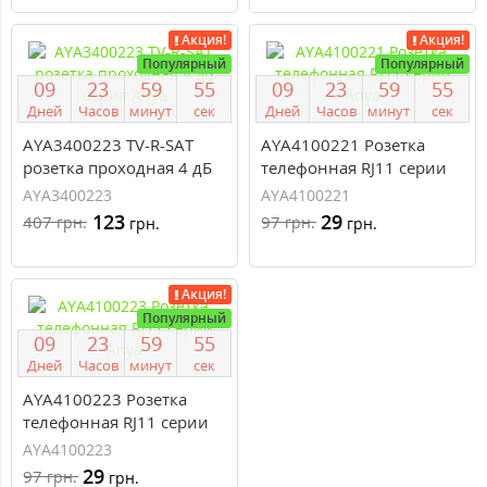
Акция!
Акция!
Популярный
Популярный
0
9
2
3
5
9
5
4
0
9
2
3
5
9
5
4
Дней
Часов
минут
сек
Дней
Часов
минут
сек
AYA3400223 TV-R-SAT
AYA4100221 Розетка
розетка проходная 4 дБ
телефонная RJ11 серии
серия Anya
Anya
AYA3400223
AYA4100221
123
29
407
97
грн.
грн.
грн.
грн.
Акция!
Популярный
0
9
2
3
5
9
5
4
Дней
Часов
минут
сек
AYA4100223 Розетка
телефонная RJ11 серии
Anya
AYA4100223
29
97
грн.
грн.