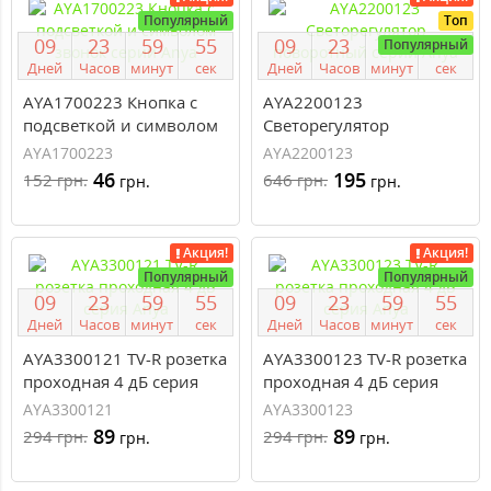
Популярный
Топ
0
9
2
3
5
9
5
4
0
9
2
3
5
9
5
4
Популярный
Дней
Часов
минут
сек
Дней
Часов
минут
сек
AYA1700223 Кнопка с
AYA2200123
подсветкой и символом
Светорегулятор
звонок серии Anya
поворотный серии Anya
AYA1700223
AYA2200123
46
195
152
646
грн.
грн.
грн.
грн.
Акция!
Акция!
Популярный
Популярный
0
9
2
3
5
9
5
4
0
9
2
3
5
9
5
4
Дней
Часов
минут
сек
Дней
Часов
минут
сек
AYA3300121 TV-R розетка
AYA3300123 TV-R розетка
проходная 4 дБ серия
проходная 4 дБ серия
Anya
Anya
AYA3300121
AYA3300123
89
89
294
294
грн.
грн.
грн.
грн.