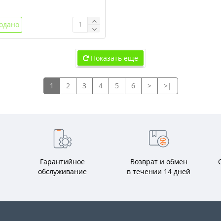
одано
Показать еще
1
2
3
4
5
6
>
>|
Гарантийное
Возврат и обмен
обслуживание
в течении 14 дней