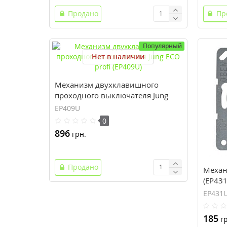
Продано
Пр
Популярный
Нет в наличии
Механизм двухклавишного
проходного выключателя Jung
ECO profi (EP409U)
EP409U
0
896
грн.
Продано
Механ
(EP431
EP431
185
гр