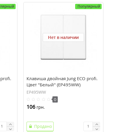
улярный
Популярный
Нет в наличии
rofi.
Клавиша двойная Jung ECO profi.
Цвет "Белый" (EP495WW)
EP495WW
0
106
грн.
Продано