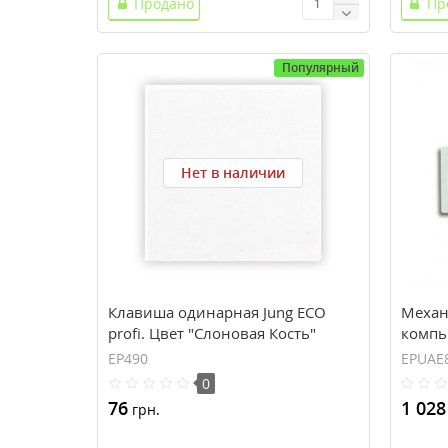
Продано
Пр
Популярный
Нет в наличии
Клавиша одинарная Jung ECO
Механ
profi. Цвет "Слоновая Кость"
компь
(EP490)
profi 
EP490
EPUAE
экран
0
8UPOK
76
1 028
грн.