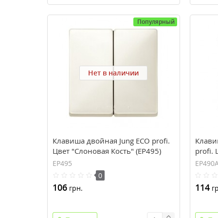
Популярный
Нет в наличии
Клавиша двойная Jung ECO profi.
Клави
Цвет "Слоновая Кость" (EP495)
profi.
EP495
EP490
0
106
114
грн.
гр