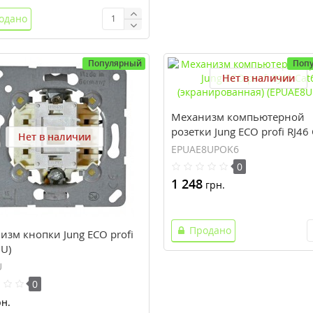
одано
Популярный
Поп
Нет в наличии
Механизм компьютерной
розетки Jung ECO profi RJ46 
Нет в наличии
(экранированная) (EPUAE8
EPUAE8UPOK6
0
1 248
грн.
Продано
изм кнопки Jung ECO profi
U)
U
0
н.