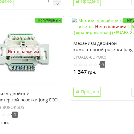
одано
Продано
Популярный
Поп
Нет в наличии
Механизм двойной
комьютерной розетки Jung
Нет в наличии
profi RJ46 Cat6 (экранирова
EPUAE8-8UPOK6
(EPUAE8-8UPOK6)
0
1 347
грн.
Продано
изм двойной
ютерной розетки Jung ECO
RJ46 Cat6 (не
8-8UPOK6US
ированная) (EPUAE8-
0
6US)
грн.