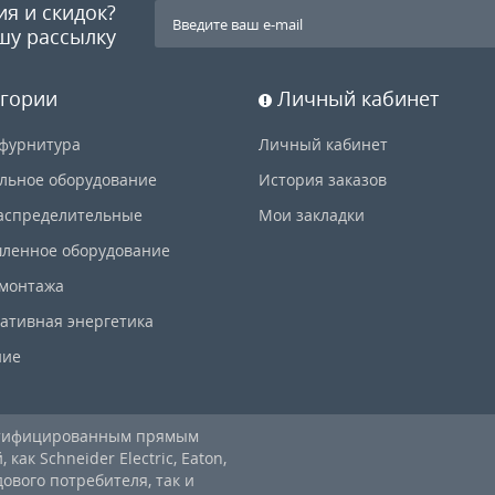
ия и скидок?
шу рассылку
гории
Личный кабинет
фурнитура
Личный кабинет
льное оборудование
История заказов
аспределительные
Мои закладки
ленное оборудование
 монтажа
ативная энергетика
ние
ртифицированным прямым
ак Schneider Electric, Eaton,
дового потребителя, так и