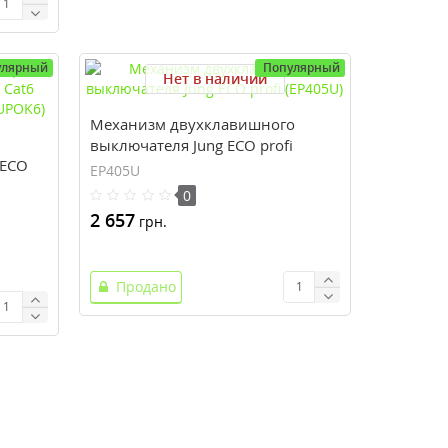
улярный
Популярный
Нет в наличии
Механизм двухклавишного
выключателя Jung ECO profi
 ECO
(EP405U)
EP405U
нная)
0
2 657
грн.
Продано