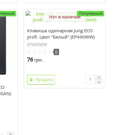
улярный
Популярный
Нет в наличии
Клавиша одинарная Jung ECO
profi. Цвет "Белый" (EP490WW)
EP490WW
0
76
грн.
Продано
CO
90AN)