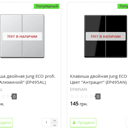
Популярный
Поп
Нет в наличии
Нет в наличии
а двойная Jung ECO profi.
Клавиша двойная Jung ECO p
"Алюминий" (EP495AL)
Цвет "Антрацит" (EP495AN)
AL
EP495AN
0
0
145
н.
грн.
одано
Продано