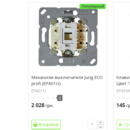
Популярный
Механизм выключателя Jung ECO
Клавиш
profi (EP401U)
Цвет 
EP401U
EP495
0
2 028
145
грн.
гр
В корзину
Пр