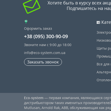
Хотите быть в курсу всех акц
Подпишитесь на на
Кате
Оформить заказ
Электро
+38 (095) 300-90-09
Низково
Звоните нам с 9:00 до 18:00
Щиты р
info@eco-system.com.ua
Промыш
Заказать звонок
Все для
Альтерн
Отопле
Eco-system
— первая компания, являющаяся се
дистрибьютором таких именитых производителей, к
Mutlusan, Arnold Rak, ABB, обслуживающая как ря