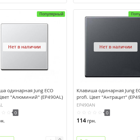
Популярный
Поп
Нет в наличии
Нет в наличии
ша одинарная Jung ECO
Клавиша одинарная Jung E
 Цвет "Алюминий" (EP490AL)
profi. Цвет "Антрацит" (EP4
AL
EP490AN
0
0
114
н.
грн.