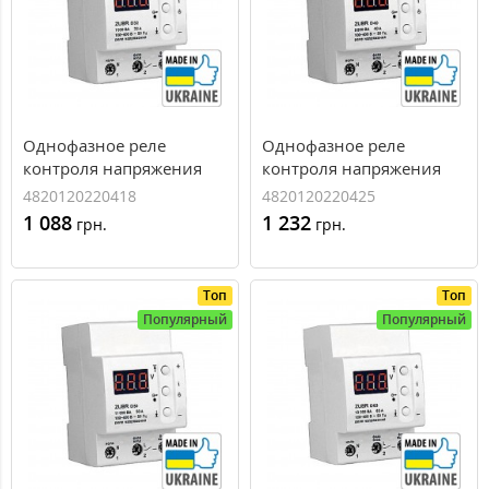
Однофазное реле
Однофазное реле
контроля напряжения
контроля напряжения
ZUBR D32
ZUBR D40, 40А
4820120220418
4820120220425
(4820120220418)
1 088
1 232
грн.
грн.
Топ
Топ
Популярный
Популярный