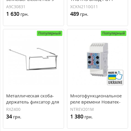
iTL, 32 А, 1NO, 230-240В
(XCKN2110G11)
A9C30831
XCKN2110G11
1 630
489
грн.
грн.
Популярный
Популярный
Металлическая скоба-
Многофункциональное
держатель фиксатор для
реле времени Новатек-
реле RXM (RXZ400)
Электро РЭВ-201M
RXZ400
NTREV201M
(NTREV201M)
34
1 380
грн.
грн.