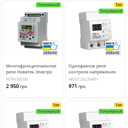
Популярный
Топ
Популярный
Многофункциональное
Однофазное реле
реле Новатек-Электро
контроля напряжения
РЭВ-302 (NTRV30200)
ZUBR D25, 25А
NTRV30200
4820120220401
2 950
971
грн.
грн.
Топ
Топ
Популярный
Популярный