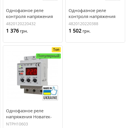
Однофазное реле
Однофазное реле
контроля напряжения
контроля напряжения
ZUBR D50
ZUBR D63
4820120220432
4820120220388
(4820120220432)
(4820120220388)
1 376
1 502
грн.
грн.
Топ
Популярный
Однофазное реле
напряжения Новатек-
Электро РН-106
NTPH10603