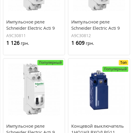
Импульсное реле
Импульсное реле
Schneider Electric Acti 9
Schneider Electric Acti 9
iTL, 16 А, 1NO, 230...240В
iTL, 16 А, 2NO, 230-240В
A9C30811
A9C30812
1 126
1 609
грн.
грн.
Популярный
Топ
Популярный
Импульсное реле
Концевой выключатель
Schneider Electric Acti 9
1НО1НЗ ВХОД PG11