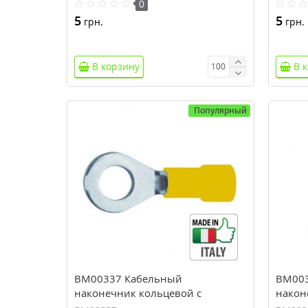
0
5
5
грн.
грн.
В корзину
В 
Популярный
BM00337 Кабельный
BM003
наконечник кольцевой с
након
изоляцией, сечение 4-6 мм, М8
сечени