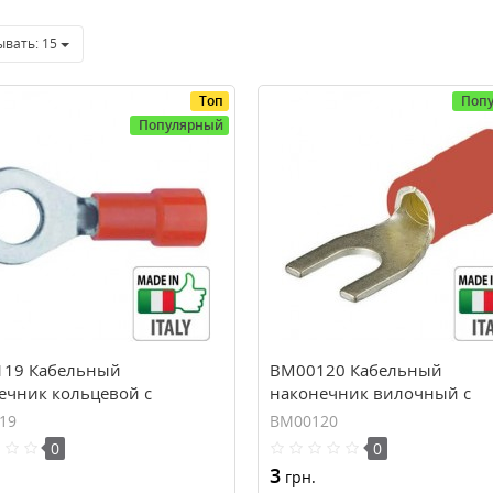
ывать:
15
Топ
Поп
Популярный
19 Кабельный
BM00120 Кабельный
ечник кольцевой с
наконечник вилочный с
ией, сечение 0.25-1.5 мм,
изоляцией, сечение 0.25-1.
19
BM00120
М4
0
0
3
грн.