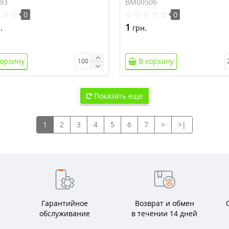
93
BM00506
0
0
1
.
грн.
корзину
В корзину
Показать еще
1
2
3
4
5
6
7
>
>|
Гарантийное
Возврат и обмен
обслуживание
в течении 14 дней