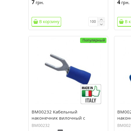
7
4
грн.
грн.
В корзину
В 
Популярный
BM00232 Кабельный
BM002
наконечник вилочный с
након
изоляцией, сечение 1.5-2.5 мм,
изоли
BM00232
BM002
М6
мм, 4,