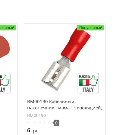
улярный
Популярный
BM00190 Кабельный
наконечник `мама` с изоляцией,
5 мм,
сечение 0.25-1.5 мм, 6,3*0,8
BM00190
0
6
грн.