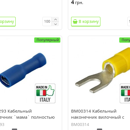
4
грн.
корзину
В корзину
Популярный
Поп
93 Кабельный
BM00314 Кабельный
ечник `мама` полностью
наконечник вилочный с
рованный, сечение 1.5-2.5
изоляцией, сечение 4-6 мм
93
BM00314
8*0,5