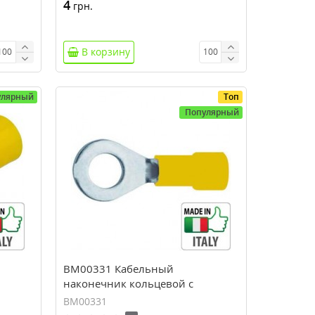
4
грн.
В корзину
улярный
Топ
Популярный
BM00331 Кабельный
наконечник кольцевой с
, М3.5
изоляцией, сечение 4-6 мм, М6
BM00331