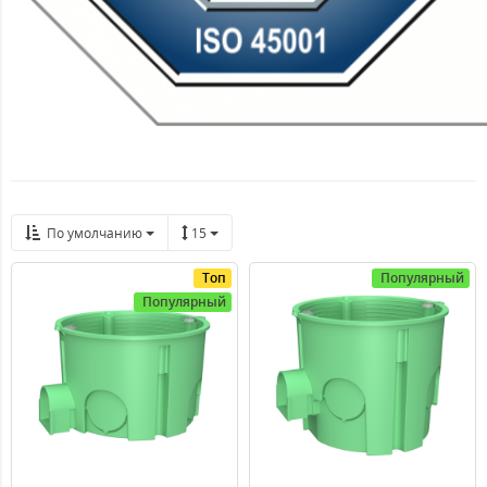
По умолчанию
15
Топ
Популярный
Популярный