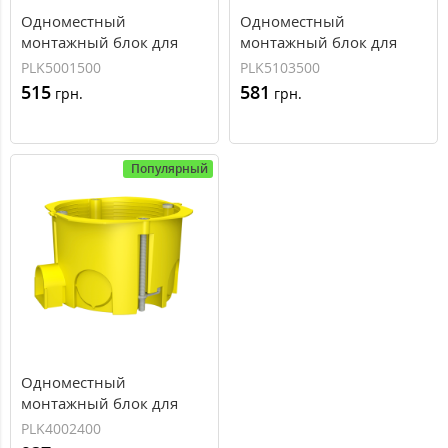
Одноместный
Одноместный
монтажный блок для
монтажный блок для
сплошных стен PLANK
сплошных стен PLANK
PLK5001500
PLK5103500
65x45 MB001
65x60 MB003
515
581
грн.
грн.
(PLK5001500)
(PLK5103500)
Популярный
Одноместный
монтажный блок для
пустых стен PLANK 65x45
PLK4002400
MB002 (PLK4002400)