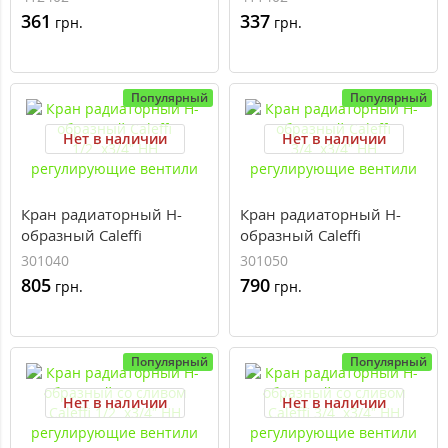
361
337
грн.
грн.
Популярный
Популярный
Нет в наличии
Нет в наличии
Кран радиаторный H-
Кран радиаторный H-
образный Caleffi
образный Caleffi
1/2`x3/4” НН
3/4`x3/4” НН
301040
301050
регулирующие вентили
регулирующие вентили
805
790
грн.
грн.
Популярный
Популярный
Нет в наличии
Нет в наличии