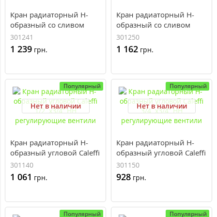
Кран радиаторный H-
Кран радиаторный H-
образный со сливом
образный со сливом
Caleffi 1/2`x3/4” НН
Caleffi 3/4`x3/4” НН
301241
301250
регулирующие вентили
регулирующие вентили
1 239
1 162
грн.
грн.
Популярный
Популярный
Нет в наличии
Нет в наличии
Кран радиаторный H-
Кран радиаторный H-
образный угловой Caleffi
образный угловой Caleffi
1/2`x3/4” НН
3/4`x3/4” НН
301140
301150
регулирующие вентили
регулирующие вентили
1 061
928
грн.
грн.
Популярный
Популярный