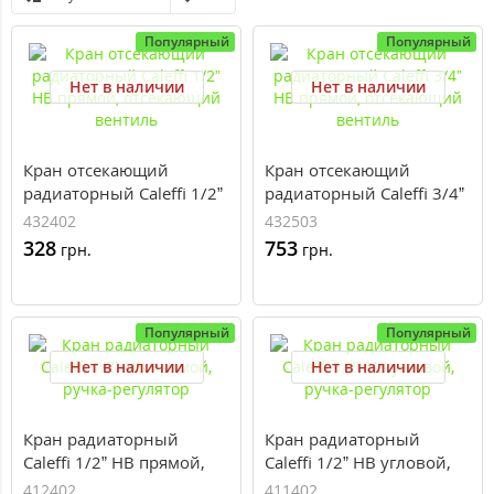
Популярный
Популярный
Нет в наличии
Нет в наличии
Кран отсекающий
Кран отсекающий
радиаторный Caleffi 1/2”
радиаторный Caleffi 3/4”
HВ прямой, отсекающий
HВ прямой, отсекающий
432402
432503
вентиль
вентиль
328
753
грн.
грн.
Популярный
Популярный
Нет в наличии
Нет в наличии
Кран радиаторный
Кран радиаторный
Caleffi 1/2” HВ прямой,
Caleffi 1/2” HВ угловой,
ручка-регулятор
ручка-регулятор
412402
411402