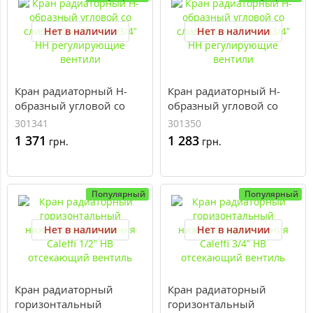
Нет в наличии
Нет в наличии
Кран радиаторный H-
Кран радиаторный H-
образный угловой со
образный угловой со
сливом Caleffi 1/2`x3/4”
сливом Caleffi 3/4`x3/4”
301341
301350
НН регулирующие
НН регулирующие
1 371
1 283
грн.
грн.
вентили
вентили
Популярный
Популярный
Нет в наличии
Нет в наличии
Кран радиаторный
Кран радиаторный
горизонтальный
горизонтальный