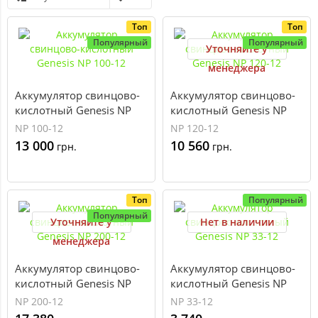
Топ
Топ
Популярный
Популярный
Уточняйте у
менеджера
Аккумулятор свинцово-
Аккумулятор свинцово-
кислотный Genesis NP
кислотный Genesis NP
100-12
120-12
NP 100-12
NP 120-12
13 000
10 560
грн.
грн.
Топ
Популярный
Популярный
Уточняйте у
Нет в наличии
менеджера
Аккумулятор свинцово-
Аккумулятор свинцово-
кислотный Genesis NP
кислотный Genesis NP
200-12
33-12
NP 200-12
NP 33-12