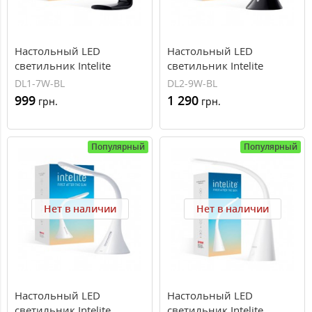
Настольный LED
Настольный LED
светильник Intelite
светильник Intelite
Desklamp 7W Black DL1-
Desklamp 9W Black DL2-
DL1-7W-BL
DL2-9W-BL
7W-BL
9W-BL
999
1 290
грн.
грн.
Популярный
Популярный
Нет в наличии
Нет в наличии
Настольный LED
Настольный LED
светильник Intelite
светильник Intelite