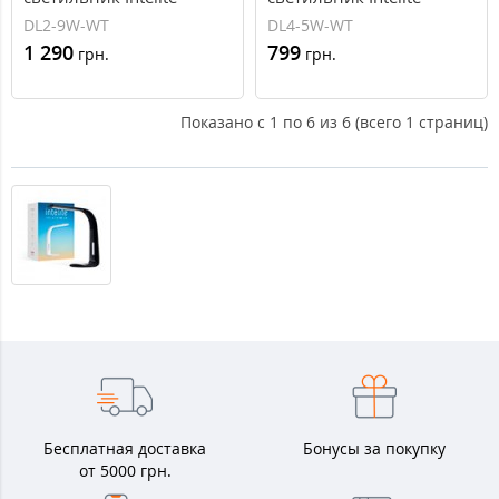
Desklamp 9W White DL2-
Desklamp White DL4-5W-
DL2-9W-WT
DL4-5W-WT
9W-WT
WT
1 290
799
грн.
грн.
Показано с 1 по 6 из 6 (всего 1 страниц)
Бесплатная доставка
Бонусы за покупку
от 5000 грн.