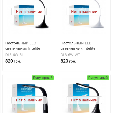
Нет в наличии
Нет в наличии
Настольный LED
Настольный LED
светильник Intelite
светильник Intelite
Desklamp 6W Black DL3-
Desklamp 6W White DL3-
DL3-6W-BL
DL3-6W-WT
6W-BL
6W-WT
820
820
грн.
грн.
Популярный
Популярный
Нет в наличии
Нет в наличии