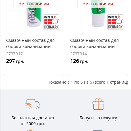
Нет в наличии
Нет в наличии
Смазочный состав для
Смазочный состав для
сборки канализации
сборки канализации
Unipak Super Glidex 400 г
Unipak Super Glidex 50 г в
273TR17
273TR14
в бутылке
тюбике
297
126
грн.
грн.
Показано с 1 по 6 из 6 (всего 1 страниц)
Бесплатная доставка
Бонусы за покупку
от 5000 грн.