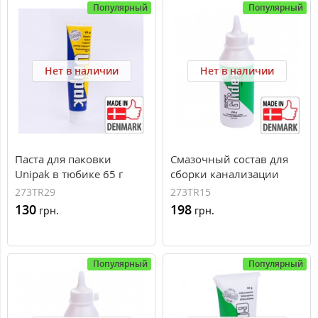
Популярный
Популярный
Нет в наличии
Нет в наличии
Паста для паковки
Смазочный состав для
Unipak в тюбике 65 г
сборки канализации
Unipak Super Glidex 250 г
273TR29
273TR15
в бутылке
130
198
грн.
грн.
Популярный
Популярный