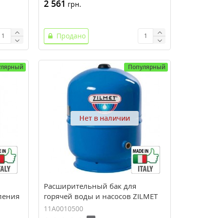
2 561
грн.
Продано
улярный
Популярный
Нет в наличии
Расширительный бак для
ления
горячей воды и насосов ZILMET
, 10
HYDRO-PRO 105 (105 л, 10 bar)
11A0010500