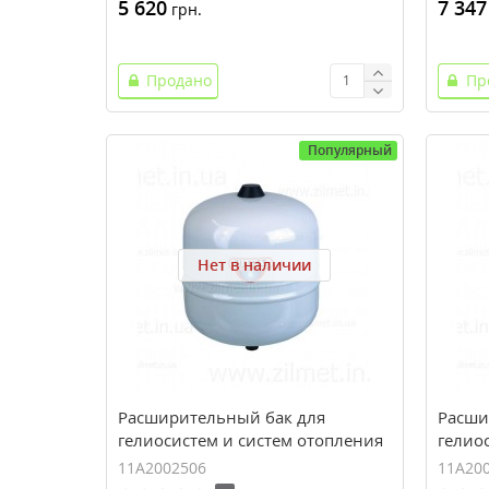
5 620
7 347
грн.
Продано
Пр
Популярный
Нет в наличии
Расширительный бак для
Расши
гелиосистем и систем отопления
гелио
ZILMET SOLAR-PLUS 25 (25 л, 10
ZILMET
11A2002506
11A20
bar)
bar)