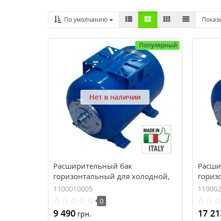
По умолчанию
Показ
Популярный
Нет в наличии
Расширительный бак
Расши
горизонтальный для холодной,
гориз
горячей воды и насосов ZILMET
горяч
1100010005
11000
ULTRA-PRO 100H (100 л, 10 bar)
ULTRA-
0
9 490
17 21
грн.