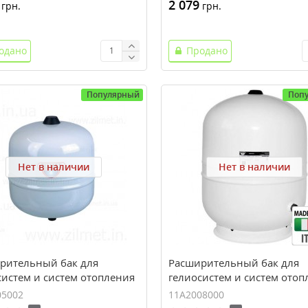
2 079
грн.
грн.
одано
Продано
Популярный
Поп
Нет в наличии
Нет в наличии
рительный бак для
Расширительный бак для
систем и систем отопления
гелиосистем и систем отоп
 SOLAR-PLUS 50 (50 л, 10
ZILMET SOLAR-PLUS 80 (80 л
05002
11A2008000
bar)