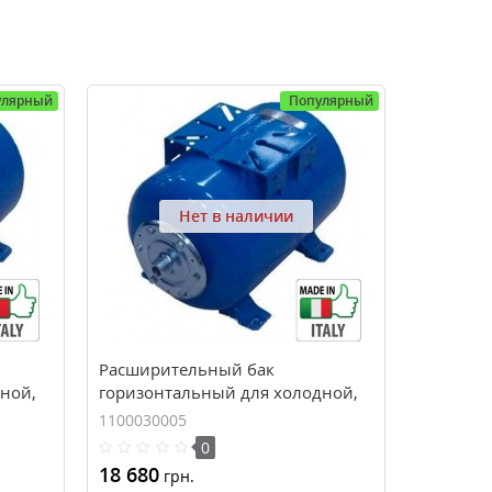
улярный
Популярный
Нет в наличии
Расширительный бак
ной,
горизонтальный для холодной,
LMET
горячей воды и насосов ZILMET
1100030005
)
ULTRA-PRO 300H (300 л, 10 bar)
0
18 680
грн.