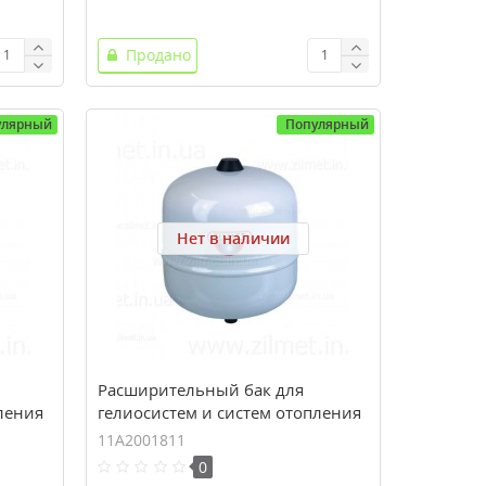
Продано
улярный
Популярный
Нет в наличии
Расширительный бак для
ления
гелиосистем и систем отопления
, 10
ZILMET SOLAR-PLUS 18 (18 л, 10
11A2001811
bar)
0