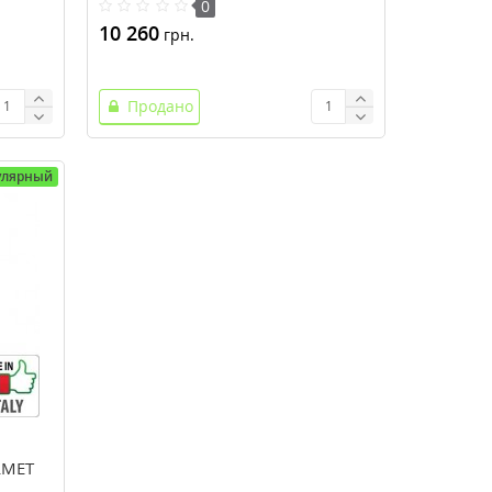
0
10 260
грн.
Продано
улярный
LMET
)