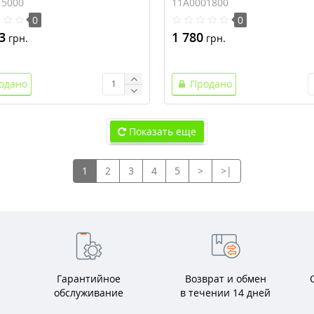
15000
11A0001800
0
0
3
1 780
грн.
грн.
одано
Продано
Показать еще
1
2
3
4
5
>
>|
Гарантийное
Возврат и обмен
обслуживание
в течении 14 дней