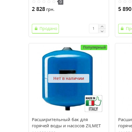
0
2 828
5 890
грн.
Продано
Пр
Популярный
Нет в наличии
Расширительный бак для
Расши
горячей воды и насосов ZILMET
горяч
HYDRO-PRO 12 (12 л, 10 bar)
HYDRO-