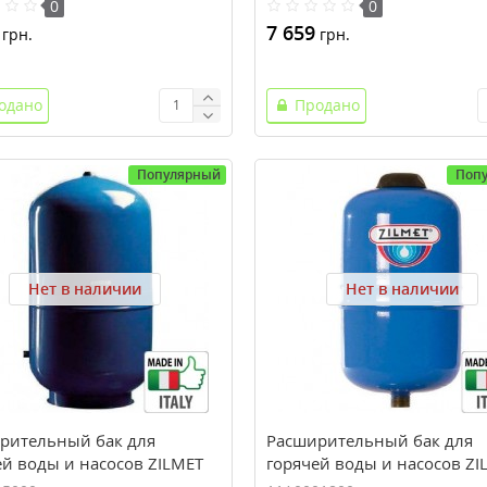
0
0
7 659
грн.
грн.
одано
Продано
Популярный
Поп
Нет в наличии
Нет в наличии
рительный бак для
Расширительный бак для
ей воды и насосов ZILMET
горячей воды и насосов ZI
PRO 150 (150 л, 10 bar)
HYDRO-PRO 18 (18 л, 10 bar