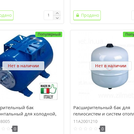
одано
Продано
Популярный
Поп
Нет в наличии
Нет в наличии
рительный бак
Расширительный бак для
онтальный для холодной,
гелиосистем и систем отоп
ей воды и насосов ZILMET
ZILMET SOLAR-PLUS 12 (12 л
08005
11A2001210
PRO 80H (80 л, 10 bar)
bar)
0
0