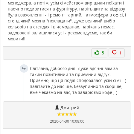
менеджера. а потім, усім сімейством вирішили поїхати і
наочно подивитися на фурнітуру. навіть дитина відразу
була взахопленні - і ремонт гарний, і атмосфера в офісі, і
стенд який можна "поклацати". дуже великий вибір
кольорів на стендах і в чемоданах. нарікань немає.
задоволені залишилися усі - рекомендуємо, так би
мовити!!
5
1
Світлана, доброго дня! Дуже вдячні вам за
такий позитивний та приємний відгук.
Приємно, що ця подія сподобалася усій сім'ї =)
Завітайте до нас ще, беззупинно та скоріше,
вже чекаємо на вас, та заварюємо кофе ;-)
Дмитрий
2020-04-30 10:08:00