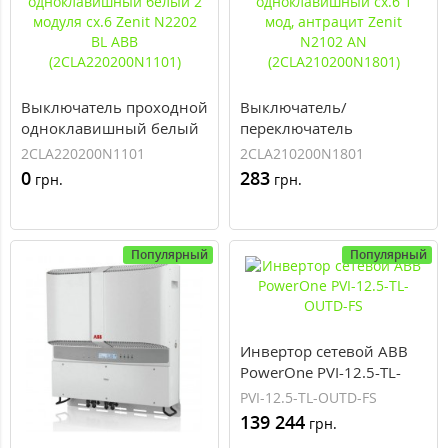
Выключатель проходной
Выключатель/
одноклавишный белый
переключатель
2 модуля сх.6 Zenit
одноклавишный сх.6 1
2CLA220200N1101
2CLA210200N1801
N2202 BL ABB
мод, антрацит Zenit
0
283
грн.
грн.
(2CLA220200N1101)
N2102 AN
(2CLA210200N1801)
Популярный
Популярный
Инвертор сетевой ABB
PowerOne PVI-12.5-TL-
OUTD-FS
PVI-12.5-TL-OUTD-FS
139 244
грн.