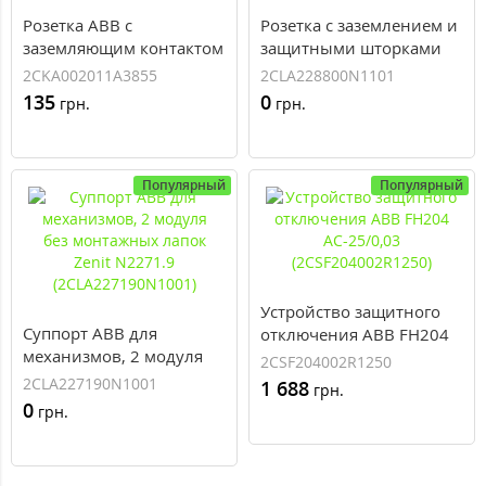
Розетка ABB с
Розетка с заземлением и
заземляющим контактом
защитными шторками
самозажимная Basic 55
ABB 16А, 250В N2288 BL
2CKA002011A3855
2CLA228800N1101
белая 20 EUC-94-507
2мод. белый Zenit
135
0
грн.
грн.
(2CKA002011A3855)
(2CLA228800N1101)
Популярный
Популярный
Устройство защитного
Суппорт ABB для
отключения ABB FH204
механизмов, 2 модуля
AC-25/0,03
2CSF204002R1250
без монтажных лапок
(2CSF204002R1250)
2CLA227190N1001
1 688
грн.
Zenit N2271.9
0
грн.
(2CLA227190N1001)