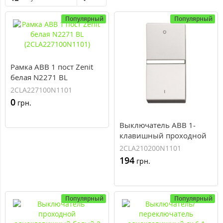
Популярный
Популярный
Рамка ABB 1 пост Zenit
белая N2271 BL
(2CLA227100N1101)
2CLA227100N1101
0
грн.
Выключатель ABB 1-
клавишный проходной
Zenit белый/1мод. N2102
2CLA210200N1101
BL (2CLA210200N1101)
194
грн.
Популярный
Популярный