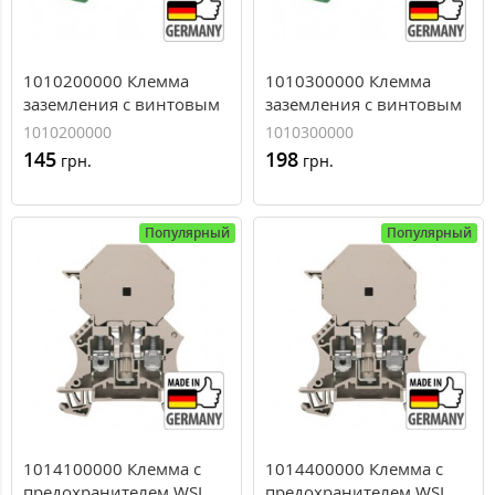
1010200000 Клемма
1010300000 Клемма
заземления с винтовым
заземления с винтовым
зажимом Weidmuller WPE
зажимом Weidmuller WPE
1010200000
1010300000
6, 6 мм.кв
10, 10 мм.кв
145
198
грн.
грн.
Популярный
Популярный
1014100000 Клемма с
1014400000 Клемма с
предохранителем WSI
предохранителем WSI