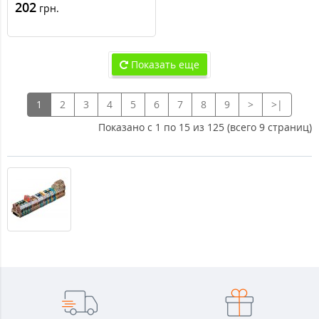
202
грн.
Показать еще
1
2
3
4
5
6
7
8
9
>
>|
Показано с 1 по 15 из 125 (всего 9 страниц)