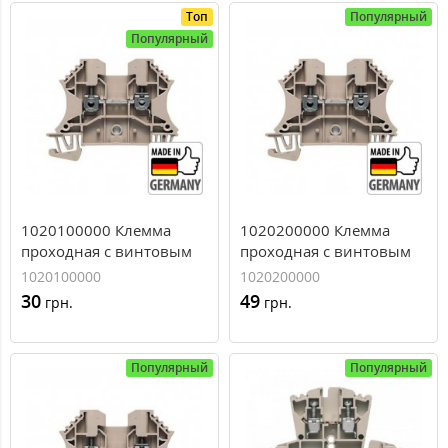
Топ
Популярный
Популярный
1020100000 Клемма
1020200000 Клемма
проходная с винтовым
проходная с винтовым
зажимом Weidmuller
зажимом Weidmuller
1020100000
1020200000
WDU 4, 4 мм.кв
WDU 6, 6 мм.кв
30
49
грн.
грн.
Популярный
Популярный