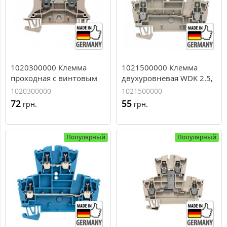
1020300000 Клемма
1021500000 Клемма
проходная с винтовым
двухуровневая WDK 2.5,
зажимом Weidmuller
2,5 мм.кв
1020300000
1021500000
WDU 10, 10 мм.кв
72
55
грн.
грн.
Популярный
Популярный