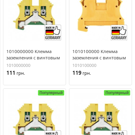
1010000000 Клемма
1010100000 Клемма
заземления с винтовым
заземления с винтовым
зажимом Weidmuller WPE
зажимом Weidmuller WPE
1010000000
1010100000
2,5, 2,5 мм.кв
4, 4 мм.кв
111
119
грн.
грн.
Популярный
Популярный