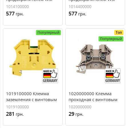
6/2/LD 10-36V DC/AC, 6
6/2/LD 250AC, 6 мм.кв
1014100000
1014400000
мм.кв
577
577
грн.
грн.
Популярный
Топ
Популярный
1019100000 Клемма
1020000000 Клемма
заземления с винтовым
проходная с винтовым
зажимом Weidmuller WPE
зажимом Weidmuller
1019100000
1020000000
16, 16 мм.кв
WDU 2,5, 2,5 мм.кв
281
29
грн.
грн.