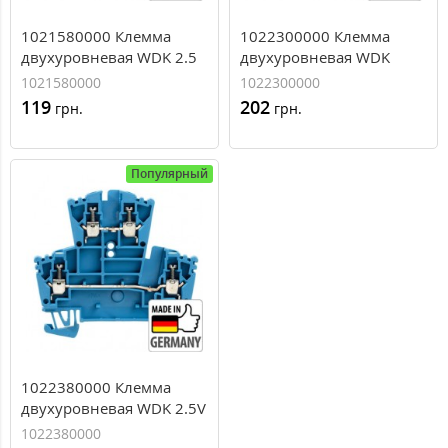
1021580000 Клемма
1022300000 Клемма
двухуровневая WDK 2.5
двухуровневая WDK
BL, 2,5 мм.кв
2.5V, 2,5 мм.кв
1021580000
1022300000
119
202
грн.
грн.
Популярный
1022380000 Клемма
двухуровневая WDK 2.5V
BL, 2,5 мм.кв
1022380000