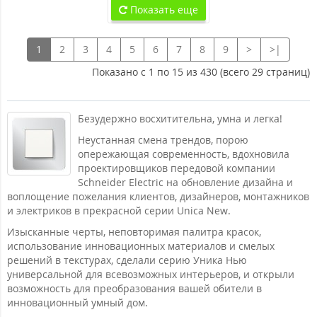
Показать еще
1
2
3
4
5
6
7
8
9
>
>|
Показано с 1 по 15 из 430 (всего 29 страниц)
Безудержно восхитительна, умна и легка!
Неустанная смена трендов, порою
опережающая современность, вдохновила
проектировщиков передовой компании
Schneider Electric на обновление дизайна и
воплощение пожелания клиентов, дизайнеров, монтажников
и электриков в прекрасной серии Unica New.
Изысканные черты, неповторимая палитра красок,
использование инновационных материалов и смелых
решений в текстурах, сделали серию Уника Нью
универсальной для всевозможных интерьеров, и открыли
возможность для преобразования вашей обители в
инновационный умный дом.