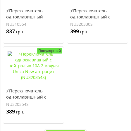
⚡Переключатель
⚡Переключатель
одноклавишный
одноклавишный с
перекрестный сх.7 10А 1
нейтралью 10А 2 модуля
NU310554
NU320330S
модуль Unica New
Unica New алюминий
837
399
грн.
грн.
антрацит (NU310554)
(NU320330S)
Популярный
⚡Переключатель
одноклавишный с
нейтралью 10А 2 модуля
NU320354S
Unica New антрацит
389
грн.
(NU320354S)