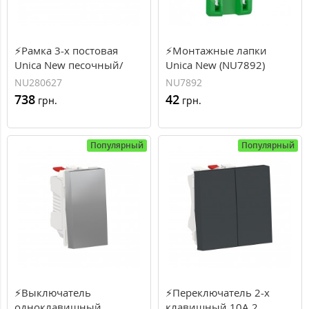
⚡Рамка 3-х постовая
⚡Монтажные лапки
Unica New песочный/
Unica New (NU7892)
бежевый (NU280627)
NU280627
NU7892
738
42
грн.
грн.
Популярный
Популярный
⚡Выключатель
⚡Переключатель 2-х
одноклавишный
клавишный 10А 2