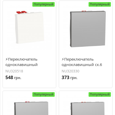
Популярный
Популярный
⚡Переключатель
⚡Переключатель
одноклавишный
одноклавишный сх.6
перекрестный сх.7 10А 2
10А 2 модуля Unica New
NU320518
NU320330
модуля Unica New белый
алюминий (NU320330)
548
373
грн.
грн.
(NU320518)
Популярный
Популярный