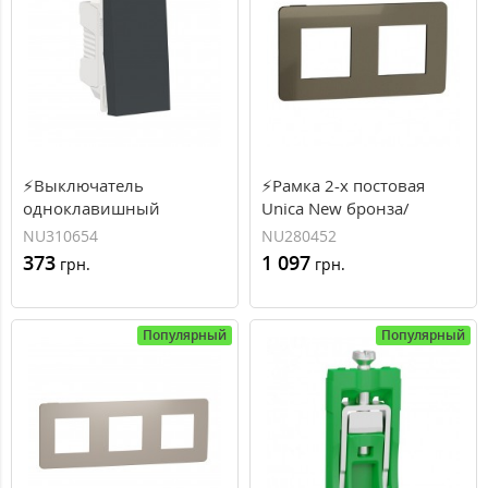
⚡Выключатель
⚡Рамка 2-х постовая
одноклавишный
Unica New бронза/
кнопочный сх.1 10А, 1
антрацит (NU280452)
NU310654
NU280452
модуль Unica New
373
1 097
грн.
грн.
антрацит (NU310654)
Популярный
Популярный